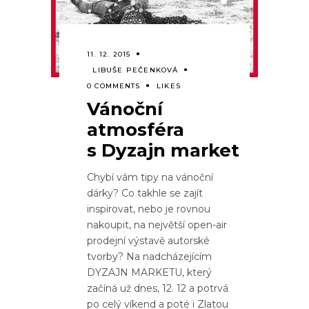
11. 12. 2015
LIBUŠE PEČENKOVÁ
0 COMMENTS
LIKES
Vánoční
atmosféra
s Dyzajn market
Chybí vám tipy na vánoční
dárky? Co takhle se zajít
inspirovat, nebo je rovnou
nakoupit, na největší open-air
prodejní výstavě autorské
tvorby? Na nadcházejícím
DYZAJN MARKETU, který
začíná už dnes, 12. 12 a potrvá
po celý víkend a poté i Zlatou