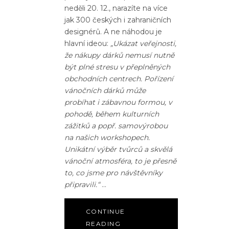
neděli 20. 12., narazíte na více
jak 300 českých i zahraničních
designérů. A ne náhodou je
hlavní ideou:
„Ukázat veřejnosti,
že nákupy dárků nemusí nutně
být plné stresu v přeplněných
obchodních centrech. Pořízení
vánočních dárků může
probíhat i zábavnou formou, v
pohodě, během kulturních
zážitků a popř. samovýrobou
na našich workshopech.
Unikátní výběr tvůrců a skvělá
vánoční atmosféra, to je přesně
to, co jsme pro návštěvníky
připravili.“
CONTINUE
READING