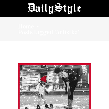
Home
•
Posts tagged "Artistka"