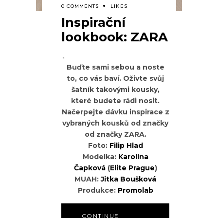
0 COMMENTS
LIKES
Inspirační
lookbook: ZARA
Buďte sami sebou a noste
to, co vás baví. Oživte svůj
šatník takovými kousky,
které budete rádi nosit.
Načerpejte dávku inspirace z
vybraných kousků od značky
od značky ZARA.
Foto:
Filip Hlad
Modelka:
Karolína
Čapková
(
Elite Prague
)
MUAH:
Jitka Boušková
Produkce:
Promolab
CONTINUE