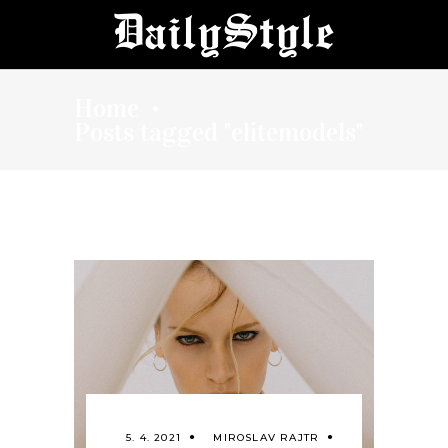
Home
•
Posts tagged "elitemodels"
5. 4. 2021
MIROSLAV RAJTR