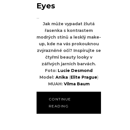
Eyes
Jak může vypadat žlutá
řasenka s kontrastem
modrých stínů a lesklý make-
up, kde na vás prokouknou
zvýrazněné oči? Inspirujte se
čtyřmi beauty looky v
zářivých jarních barvách.
Foto:
Lucie Desmond
Model:
Anika
(
Elite Prague
)
MUAH:
Vilma Baum
CONTINUE
READING