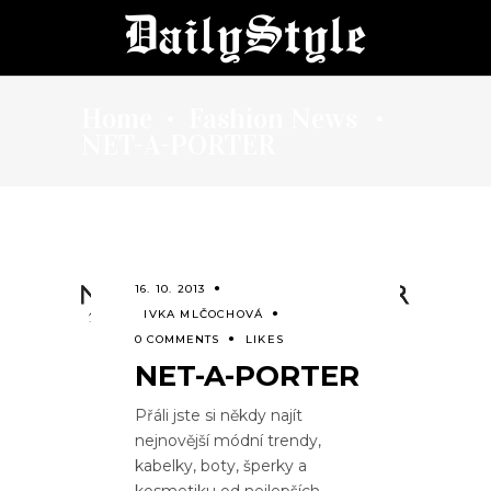
Home
Fashion News
•
•
NET-A-PORTER
16. 10. 2013
IVKA MLČOCHOVÁ
0 COMMENTS
LIKES
NET-A-PORTER
Přáli jste si někdy najít
nejnovější módní trendy,
kabelky, boty, šperky a
kosmetiku od nejlepších