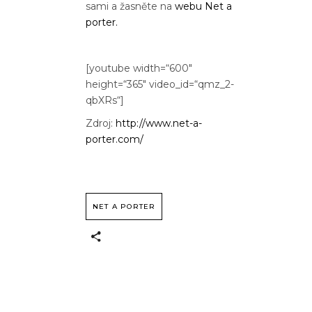
sami a žasněte na
webu Net a
porter.
[youtube width=“600″
height=“365″ video_id=“qmz_2-
qbXRs“]
Zdroj:
http://www.net-a-
porter.com/
NET A PORTER