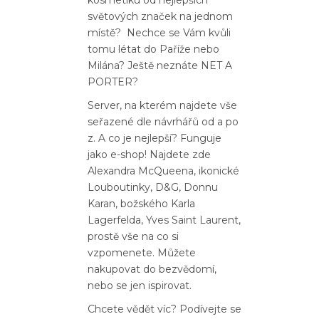
světových značek na jednom
místě? Nechce se Vám kvůli
tomu létat do Paříže nebo
Milána? Ještě neznáte NET A
PORTER?
Server, na kterém najdete vše
seřazené dle návrhářů od a po
z. A co je nejlepší? Funguje
jako e-shop! Najdete zde
Alexandra McQueena, ikonické
Louboutinky, D&G, Donnu
Karan, božského Karla
Lagerfelda, Yves Saint Laurent,
prostě vše na co si
vzpomenete. Můžete
nakupovat do bezvědomí,
nebo se jen ispirovat.
Chcete vědět víc? Podívejte se