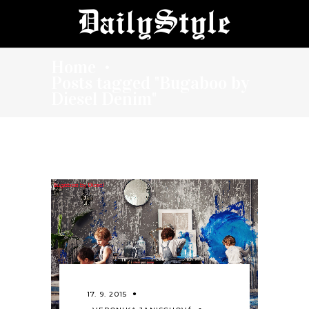
Home
•
Posts tagged "Bugaboo by
Diesel Denim"
17. 9. 2015