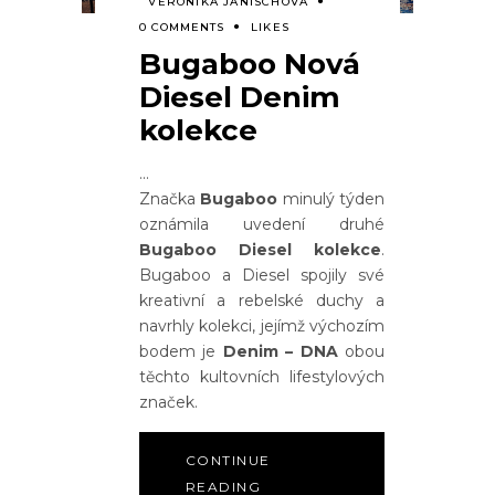
VERONIKA JANISCHOVÁ
0 COMMENTS
LIKES
Bugaboo Nová
Diesel Denim
kolekce
Značka
Bugaboo
minulý týden
oznámila uvedení druhé
Bugaboo Diesel kolekce
.
Bugaboo a Diesel spojily své
kreativní a rebelské duchy a
navrhly kolekci, jejímž výchozím
bodem je
Denim – DNA
obou
těchto kultovních lifestylových
značek.
CONTINUE
READING