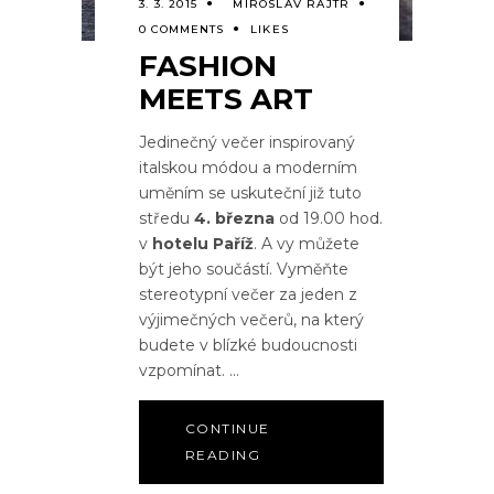
3. 3. 2015
MIROSLAV RAJTR
0 COMMENTS
LIKES
FASHION
MEETS ART
Jedinečný večer inspirovaný
italskou módou a moderním
uměním se uskuteční již tuto
středu
4. března
od 19.00 hod.
v
hotelu Paříž
. A vy můžete
být jeho součástí. Vyměňte
stereotypní večer za jeden z
výjimečných večerů, na který
budete v blízké budoucnosti
vzpomínat.
CONTINUE
READING