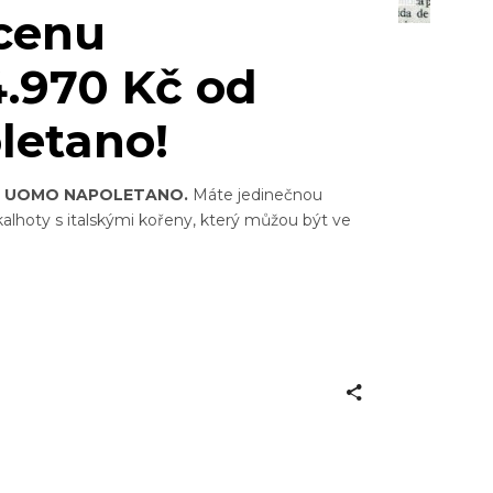
cenu
.970 Kč od
etano!
m
UOMO NAPOLETANO.
Máte jedinečnou
alhoty s italskými kořeny, který můžou být ve