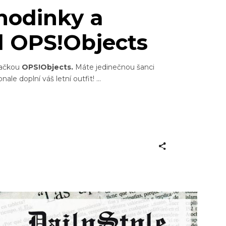
odinky a
 OPS!Objects
značkou
OPS!Objects.
Máte jedinečnou šanci
ale doplní váš letní outfit!