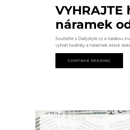
VYHRAJTE h
náramek od
Soutěžte s Dailystyle.cz a italskou 
vyhrát hodinky a náramek, které dokon
CONTINUE READING