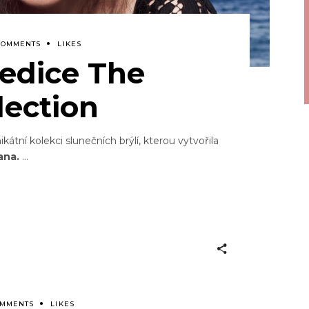
COMMENTS
LIKES
edice The
lection
kátní kolekci slunečních brýlí,
kterou vytvořila
ana.
OMMENTS
LIKES