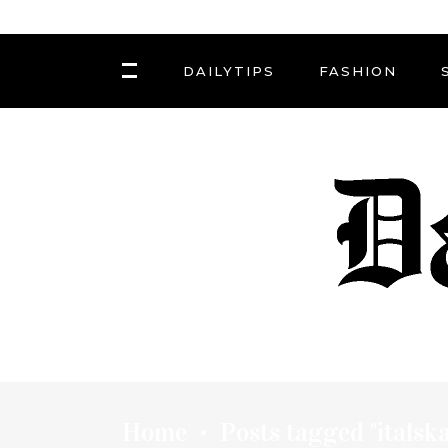
DAILYTIPS
FASHION
Home
Posts tagged "italsk
•