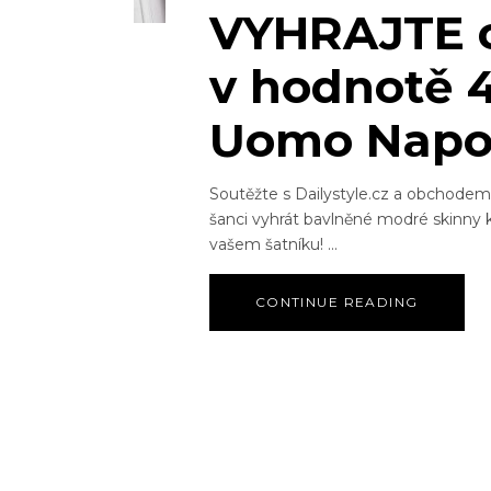
VYHRAJTE 
v hodnotě 4
Uomo Napol
Soutěžte s Dailystyle.cz a obchode
šanci vyhrát bavlněné modré skinny k
vašem šatníku!
CONTINUE READING