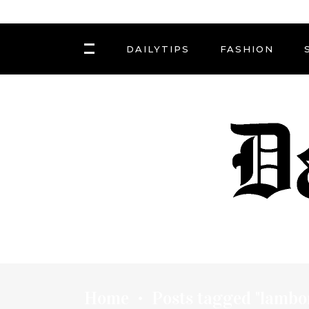
DAILYTIPS
FASHION
Home
Posts tagged "lambo
•