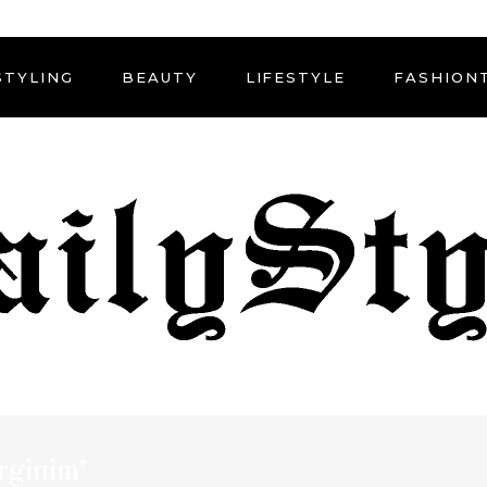
STYLING
BEAUTY
LIFESTYLE
FASHION
rginim"