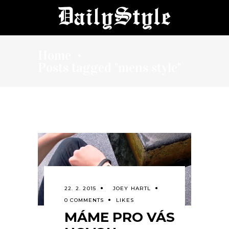
Home
•
Posts tagged "mens style"
22. 2. 2015
JOEY HARTL
0 COMMENTS
LIKES
MÁME PRO VÁS