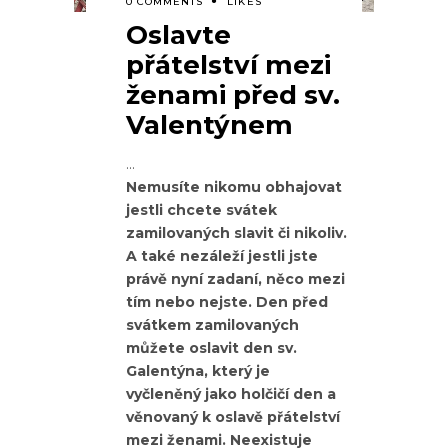
0 COMMENTS
LIKES
Oslavte
přátelství mezi
ženami před sv.
Valentýnem
Nemusíte nikomu obhajovat
jestli chcete svátek
zamilovaných slavit či nikoliv.
A také nezáleží jestli jste
právě nyní zadaní, něco mezi
tím nebo nejste. Den před
svátkem zamilovaných
můžete oslavit den sv.
Galentýna, který je
vyčleněný jako holčičí den a
věnovaný k oslavě přátelství
mezi ženami. Neexistuje