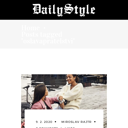
Home
•
Posts tagged
"oslavapratelstvi"
9. 2. 2020
MIROSLAV RAJTR