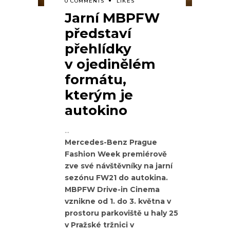
0 COMMENTS
LIKES
Jarní MBPFW
představí
přehlídky
v ojedinělém
formátu,
kterým je
autokino
Mercedes-Benz Prague
Fashion Week premiérově
zve své návštěvníky na jarní
sezónu FW21 do autokina.
MBPFW Drive-in Cinema
vznikne od 1. do 3. května v
prostoru parkoviště u haly 25
v Pražské tržnici v