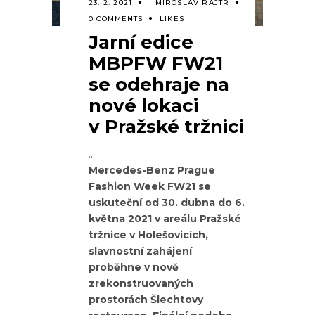
23. 2. 2021
MIROSLAV RAJTR
0 COMMENTS
LIKES
Jarní edice
MBPFW FW21
se odehraje na
nové lokaci
v Pražské tržnici
Mercedes-Benz Prague
Fashion Week FW21 se
uskuteční od 30. dubna do 6.
května 2021 v areálu Pražské
tržnice v Holešovicích,
slavnostní zahájení
proběhne v nově
zrekonstruovaných
prostorách Šlechtovy