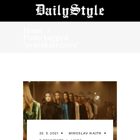
Home
•
Posts tagged
"prazskatrznice"
25. 3. 2021
MIROSLAV RAJTR