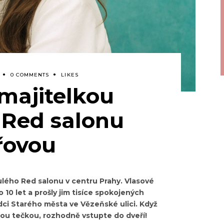
0 COMMENTS
LIKES
majitelkou
 Red salonu
řovou
ulého Red salonu v centru Prahy. Vlasové
lo 10 let a prošly jim tisíce spokojených
dci Starého města ve Vězeňské ulici. Když
ou tečkou, rozhodně vstupte do dveří!