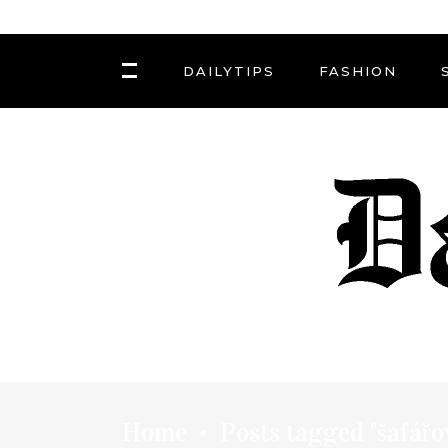
DAILYTIPS
FASHION
Home
Posts tagged "šafářo
•