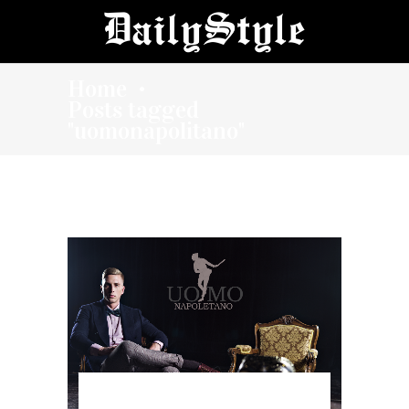
Home
•
Posts tagged
"uomonapolitano"