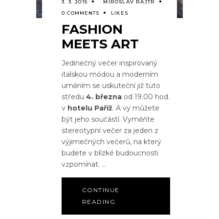
3. 3. 2015
MIROSLAV RAJTR
0 COMMENTS
LIKES
FASHION
MEETS ART
Jedinečný večer inspirovaný
italskou módou a moderním
uměním se uskuteční již tuto
středu
4. března
od 19.00 hod.
v
hotelu Paříž
. A vy můžete
být jeho součástí. Vyměňte
stereotypní večer za jeden z
výjimečných večerů, na který
budete v blízké budoucnosti
vzpomínat.
CONTINUE
READING