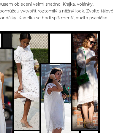
kusem oblečení velmi snadno. Krajka, volánky,
 pomůžou vytvořit roztomilý a něžný look. Zvolte tělové
andálky. Kabelka se hodí spíš menší, buďto psaníčko,