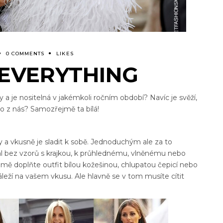
0 COMMENTS
LIKES
 EVERYTHING
 a je nositelná v jakémkoli ročním období? Navíc je svěží,
o z nás? Samozřejmě ta bílá!
 a vkusně je sladit k sobě. Jednoduchým ale za to
iál bez vzorů s krajkou, k průhlednému, vlněnému nebo
mě doplňte outfit bílou kožešinou, chlupatou čepicí nebo
eží na vašem vkusu. Ale hlavně se v tom musíte cítit