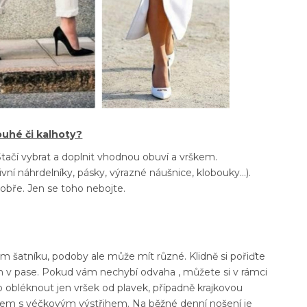
louhé či kalhoty?
tačí vybrat a doplnit vhodnou obuví a vrškem.
í náhrdelníky, pásky, výrazné náušnice, klobouky…).
dobře. Jen se toho nebojte.
m šatníku, podoby ale může mít různé. Klidně si pořiďte
m v pase. Pokud vám nechybí odvaha , můžete si v rámci
o obléknout jen vršek od plavek, případně krajkovou
opem s véčkovým výstřihem. Na běžné denní nošení je