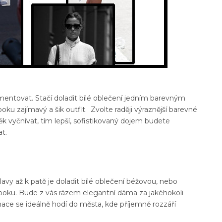
mentovat. Stačí doladit bílé oblečení jedním barevným
u zajímavý a šik outfit. Zvolte raději výraznější barevné
k vyčnívat, tím lepší, sofistikovaný dojem budete
t.
lavy až k patě je doladit bílé oblečení béžovou, nebo
 looku. Bude z vás rázem elegantní dáma za jakéhokoli
ace se ideálně hodí do města, kde příjemně rozzáří