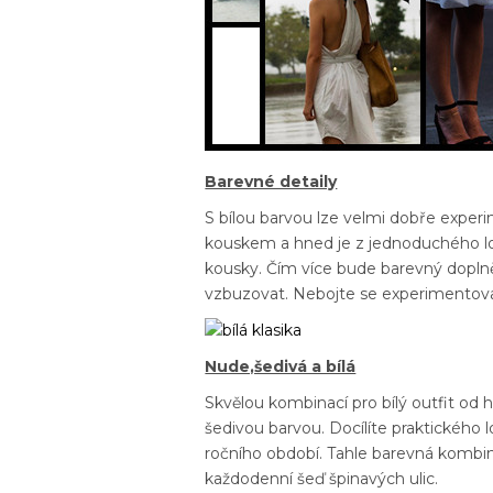
Barevné detaily
S bílou barvou lze velmi dobře experi
kouskem a hned je z jednoduchého look
kousky. Čím více bude barevný doplně
vzbuzovat. Nebojte se experimentova
Nude,šedivá a bílá
Skvělou kombinací pro bílý outfit od h
šedivou barvou. Docílíte praktického
ročního období. Tahle barevná kombin
každodenní šeď špinavých ulic.