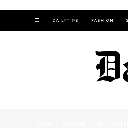
DAILYTIPS
FASHION
Home
Styling
ALL WHI
•
•