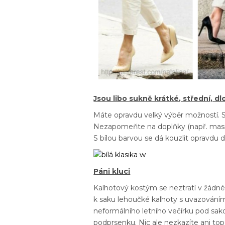
Jsou libo sukně krátké, střední, d
Máte opravdu velký výběr možností. S
Nezapomeňte na doplňky (např. masivn
S bílou barvou se dá kouzlit opravdu 
Páni kluci
Kalhotový kostým se neztratí v žádné
k saku lehoučké kalhoty s uvazování
neformálního letního večírku pod sak
podprsenku. Nic ale nezkazíte ani t