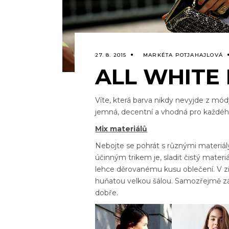
27. 8. 2015
MARKÉTA POTJAHAJLOVÁ
ALL WHITE
Víte, která barva nikdy nevyjde z módy
jemná, decentní a vhodná pro každéh
Mix materiálů
Nebojte se pohrát s různými materiály
účinným trikem je, sladit čistý mater
lehce děrovanému kusu oblečení. V zi
huňatou velkou šálou. Samozřejmě zál
dobře.