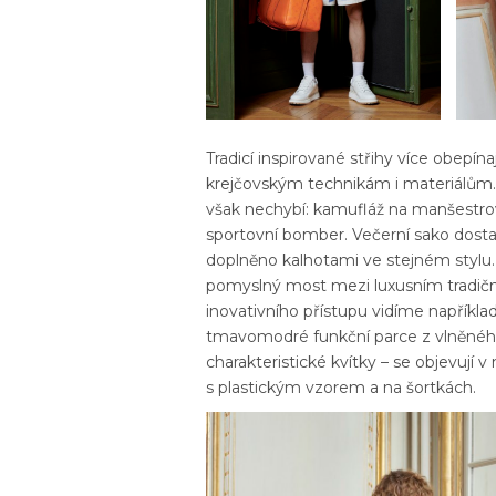
Tradicí inspirované střihy více obepín
krejčovským technikám i materiálům
však nechybí: kamufláž na manšestr
sportovní bomber. Večerní sako dosta
doplněno kalhotami ve stejném stylu. S
pomyslný most mezi luxusním tradiční
inovativního přístupu vidíme napří
tmavomodré funkční parce z vlněného
charakteristické kvítky – se objevují v
s plastickým vzorem a na šortkách.