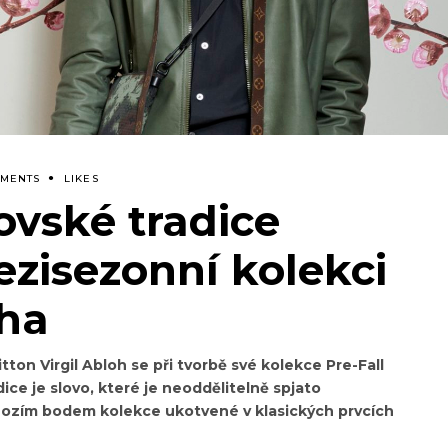
MMENTS
LIKES
ovské tradice
zisezonní kolekci
oha
tton Virgil Abloh se při tvorbě své kolekce Pre-Fall
dice je slovo, které je neoddělitelně spjato
ýchozím bodem kolekce ukotvené v klasických prvcích