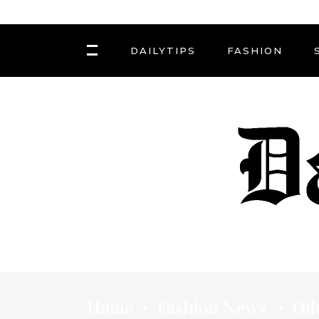
DAILYTIPS
FASHION
Home
Fashion News
Odr
•
•