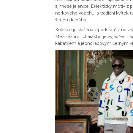
z hnědé jelenice. Eklektický motiv z 
norkového kožichu, a tradiční kvítek
šedém kabátku.
Kolekce je složena v podstatě z nosn
Mezisezonní charakter je vyjádřen 
kabátkem a jednořadovým černým vln