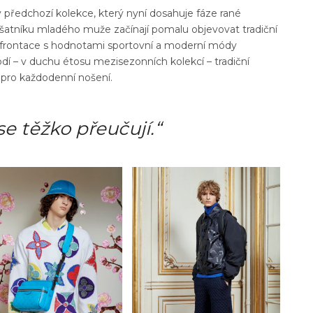
v předchozí kolekce, který nyní dosahuje fáze rané
 šatníku mladého muže začínají pomalu objevovat tradiční
nfrontace s hodnotami sportovní a moderní módy
rodí – v duchu étosu mezisezonních kolekcí – tradiční
í pro každodenní nošení.
se těžko přeučují.“