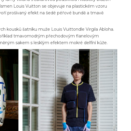
písmen Louis Vuitton se objevuje na plastickém vzoru
 tvoří prošívaný efekt na šedé péřové bundě a tmavě
ých kousků šatníku muže Louis Vuittondle Virgila Abloha.
například tmavomodrým přechodovým flanelovým
ěným sakem s lesklým efektem mokré delfíní kůže.