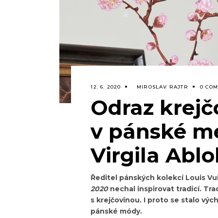
12. 6. 2020
MIROSLAV RAJTR
0 CO
Odraz krejč
v pánské me
Virgila Abl
Ředitel pánských kolekcí Louis Vui
2020
nechal inspirovat tradicí. Tra
s krejčovinou. I proto se stalo v
pánské módy.