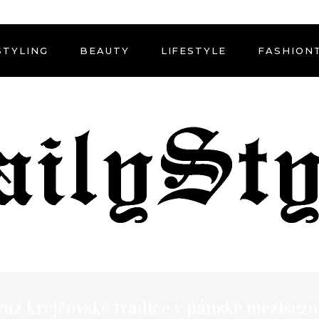
STYLING
BEAUTY
LIFESTYLE
FASHION
az krejčovské tradice v pánské mezisezo