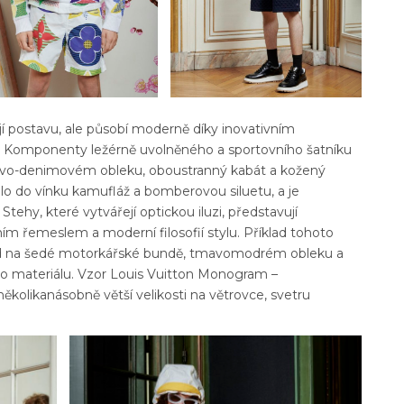
ají postavu, ale působí moderně díky inovativním
. Komponenty ležérně uvolněného a sportovního šatníku
ovo-denimovém obleku, oboustranný kabát a kožený
lo do vínku kamufláž a bomberovou siluetu, a je
tehy, které vytvářejí optickou iluzi, představují
m řemeslem a moderní filosofií stylu. Příklad tohoto
klad na šedé motorkářské bundě, tmavomodrém obleku a
 materiálu. Vzor Louis Vuitton
Monogram –
 několikanásobně větší velikosti na větrovce, svetru