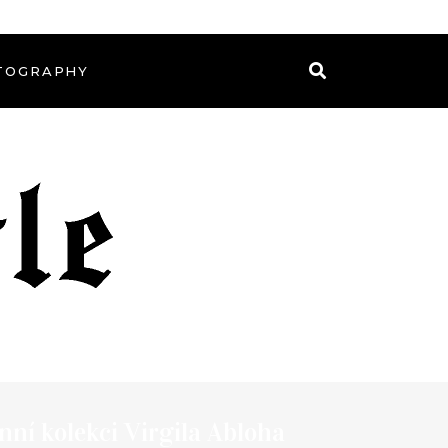
TOGRAPHY
nní kolekci Virgila Abloha