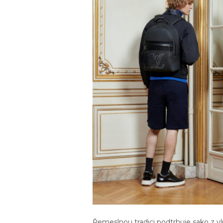
Řemeslnou tradici podtrhuje sako z vl