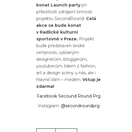
konat Launch party
při
příležitosti zahájení činnosti
projektu SecondRound.
Celá
akce se bude konat
v Radlické kulturní
sportovně v Praze.
Projekt
bude představen široké
veřejnosti, vybraným
designérům, bloggerům,
youtuberům, lidem z fashion,
art a design scény u nás, ale i
hlavně Vám – médiím.
Vstup je
zdarma!
Facebook Secound Round Prg
Instagram:
@secondroundprg