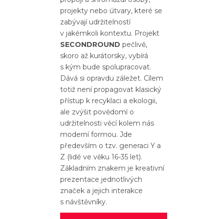
projekty nebo útvary, které se
zabývají udržitelností
v jakémkoli kontextu. Projekt
SECONDROUND
pečlivě,
skoro až kurátorsky, vybírá
s kým bude spolupracovat.
Dává si opravdu záležet. Cílem
totiž není propagovat klasický
přístup k recyklaci a ekologii,
ale zvýšit povědomí o
udržitelnosti věcí kolem nás
moderní formou. Jde
především o tzv. generaci Y a
Z (lidé ve věku 16-35 let).
Základním znakem je kreativní
prezentace jednotlivých
značek a jejich interakce
s návštěvníky.