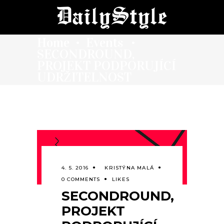
Home
Events
•
•
SECONDROUND,
PROJEKT PODPORUJÍCÍ
UDRŽITELNOST
4. 5. 2016
KRISTÝNA MALÁ
0 COMMENTS
LIKES
SECONDROUND,
PROJEKT