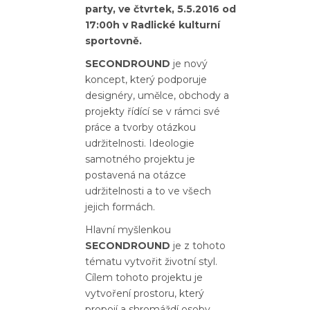
party, ve čtvrtek, 5.5.2016 od
17:00h v Radlické kulturní
sportovně.
SECONDROUND
je nový
koncept, který podporuje
designéry, umělce, obchody a
projekty řídící se v rámci své
práce a tvorby otázkou
udržitelnosti. Ideologie
samotného projektu je
postavená na otázce
udržitelnosti a to ve všech
jejich formách.
Hlavní myšlenkou
SECONDROUND
je z tohoto
tématu vytvořit životní styl.
Cílem tohoto projektu je
vytvoření prostoru, který
propojí a shromáždí osoby,