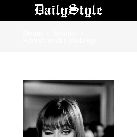
Home
Beauty
•
•
Silvestrovský makeup