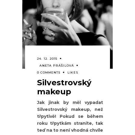
24. 12. 2015
ANETA PRÁŠILOVÁ
0 COMMENTS
LIKES
Silvestrovský
makeup
Jak jinak by měl vypadat
Silvestrovský makeup, než
třpytivě! Pokud se během
roku třpytkám straníte, tak
teď na to není vhodná chvíle