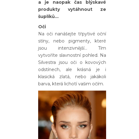
a je naopak čas blýskavé
produkty vytáhnout ze
šuplíků…
Oči
Na oči nanášejte třpytivé oční
stíny, nebo pigmenty, které
jsou intenzivnější… Tím
vytvoříte slavnostní pohled. Na
Silvestra jsou oči o kovových
odstínech, ale krásná je i
klasická zlatá, nebo jakákoli
barva, která lichotí vašim očím.