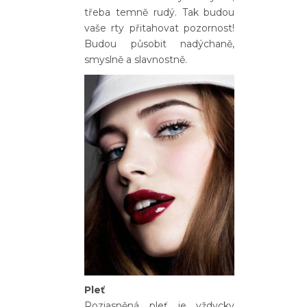
třeba temně rudý. Tak budou
vaše rty přitahovat pozornost!
Budou působit nadýchaně,
smyslně a slavnostně.
Pleť
Rozjasněná pleť je vždycky