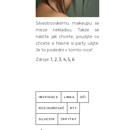
Silvestrovskému makeupu se
meze nekladou. Takže se
naličte jak chcete, použijte co
chcete a hlavně si party užijte.
Je to poslední v tomto roce!
Zdroje:
1
,
2
,
3
,
4, 5, 6
INSPIRACE
LINKA
OČI
ROZJASŇOVAČ
RTY
SILVESTR
TRPYTKY