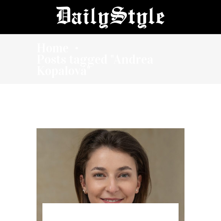
Home
•
Posts tagged "Andrea
Kopalová"