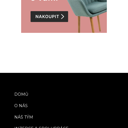
DOMŮ
O NÁS
NÁŠ TÝM