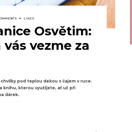
COMMENTS
LIKES
anice Osvětim:
á vás vezme za
i chvilky pod teplou dekou s čajem v ruce.
a knihu, kterou využijete, ať už při
na dárek.