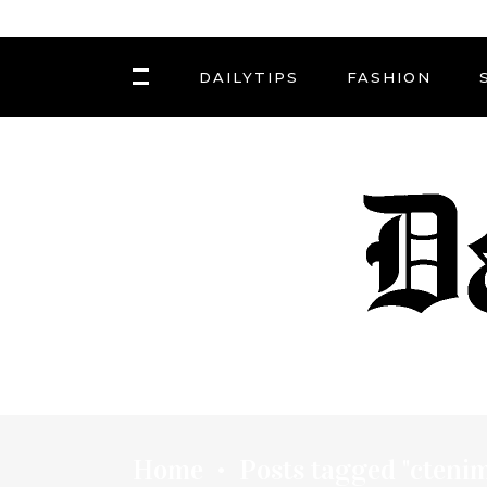
DAILYTIPS
FASHION
Home
Posts tagged "cteni
•