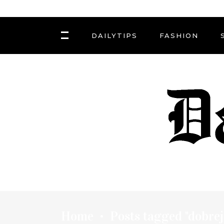
DAILYTIPS
FASHION
Home
Posts tagged "dobrej
•