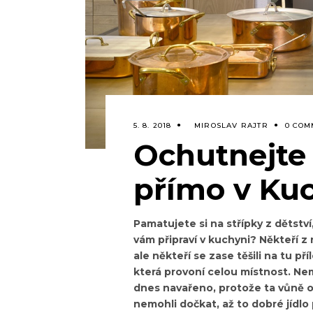
5. 8. 2018
MIROSLAV RAJTR
0 COM
Ochutnejte 
přímo v Ku
Pamatujete si na střípky z dětství,
vám připraví v kuchyni? Někteří z 
ale někteří se zase těšili na tu př
která provoní celou místnost. Nem
dnes navařeno, protože ta vůně o
nemohli dočkat, až to dobré jídlo 