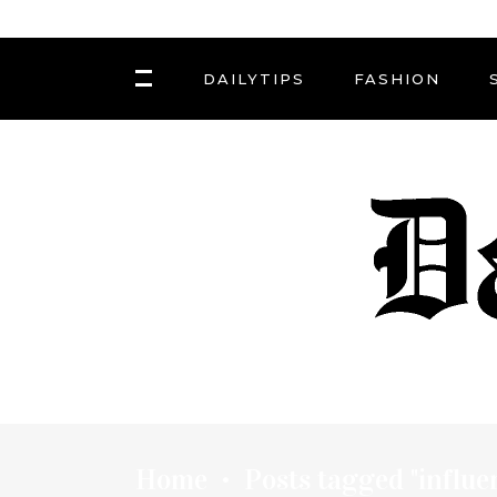
DAILYTIPS
FASHION
Home
Posts tagged "influe
•