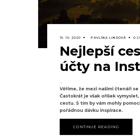
15. 10. 2020
PAVLÍNA LINDOVÁ
0 
Nejlepší ce
účty na In
Věříme, že mezi našimi čtenáři se
Častokrát je však oříšek vymyslet
cestu. S tím by vám mohly pomoci
pořádnou dávku inspirace.
CONTINUE READING