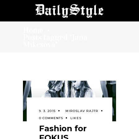
Home
•
Posts tagged "Jana
Mikesova"
9. 3. 2015
MIROSLAV RAJTR
0 COMMENTS
LIKES
Fashion for
FOKUS