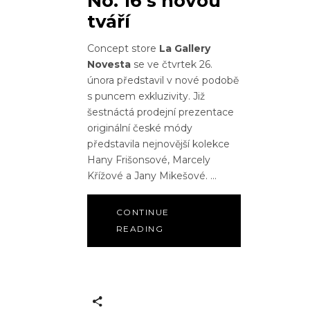
No. 16 s novou
tváří
Concept store
La Gallery
Novesta
se ve čtvrtek 26.
února představil v nové podobě
s puncem exkluzivity. Již
šestnáctá prodejní prezentace
originální české módy
představila nejnovější kolekce
Hany Frišonsové, Marcely
Křížové a Jany Mikešové.
CONTINUE
READING