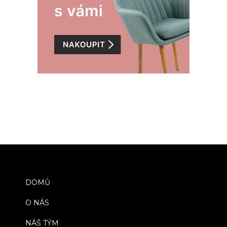
DOMŮ
O NÁS
NÁŠ TÝM