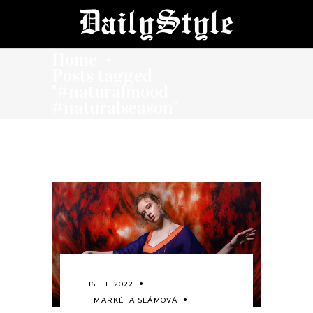
Home
•
Posts tagged
"#naturalmood
#naturalseason"
16. 11. 2022
MARKÉTA SLÁMOVÁ