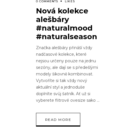
0 COMMENTS
LIKES
Nová kolekce
alešbáry
#naturalmood
#naturalseason
Značka alešbáry přináší vždy
nadčasové kolekce, které
nejsou určeny pouze na jednu
sezóny, ale dají se s předešlými
modely šikovně kombinovat.
Vytvoříte si tak vždy nový
aktuální styl a jednoduše
doplníte svůj šatník. Ať už si
vyberete flitrové ovesize sako
READ MORE