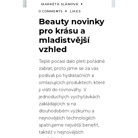
MARKÉTA SLÁMOVÁ
0 COMMENTS
LIKES
Beauty novinky
pro krásu a
mladistvější
vzhled
Teplé počasí dalo pleti pořádně
zabrat, proto jsme se za vás
podívali po hydratačních a
omlazujících produktech, které
ji vrátí do rovnováhy. V
jednoduchých vychytávkách
zakládajících si na
dlouhodobém výzkumu a
nejnovějších technologiích
spatřujeme největší benefit,
taktéž v nejnovějších