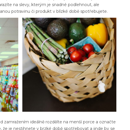
arazíte na slevy, kterým je snadné podlehnout, ale
danou potravinu či produkt v blízké době spotřebujete.
řed zamražením ideálně rozdělte na menší porce a označte
te, že je nestihnete v brzké době spotřebovat a jinde by se