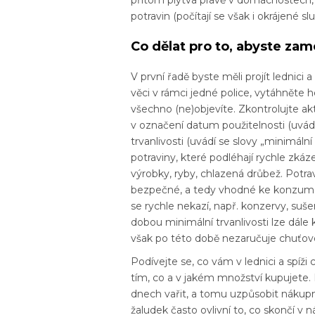
potravin (počítají se však i okrájené sl
Co dělat pro to, abyste zam
V první řadě byste měli projít lednici 
věci v rámci jedné police, vytáhněte
všechno (ne)objevíte. Zkontrolujte akt
v označení datum použitelnosti (uvád
trvanlivosti (uvádí se slovy „minimální
potraviny, které podléhají rychle zkáze
výrobky, ryby, chlazená drůbež. Potra
bezpečné, a tedy vhodné ke konzumac
se rychle nekazí, např. konzervy, suše
dobou minimální trvanlivosti lze dál
však po této době nezaručuje chuťové
Podívejte se, co vám v lednici a spíž
tím, co a v jakém množství kupujete. 
dnech vařit, a tomu uzpůsobit nákup
žaludek často ovlivní to, co skončí 