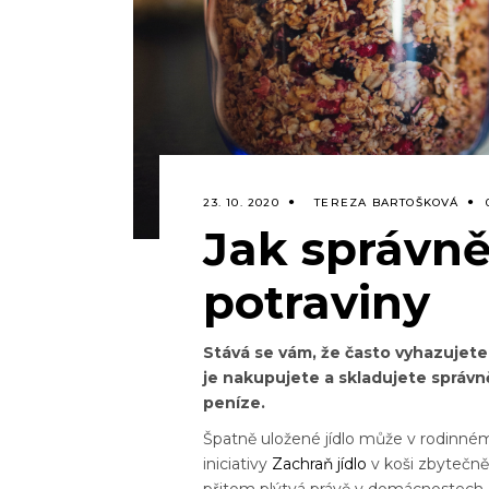
23. 10. 2020
TEREZA BARTOŠKOVÁ
Jak správně
potraviny
Stává se vám, že často vyhazujete 
je nakupujete a skladujete správně
peníze.
Špatně uložené jídlo může v rodinném
iniciativy
Zachraň jídlo
v koši zbytečně
přitom plýtvá právě v domácnostech,