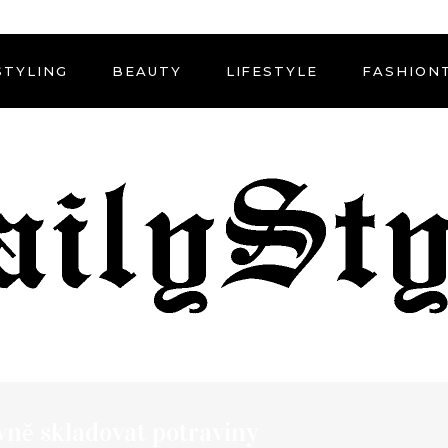
STYLING
BEAUTY
LIFESTYLE
FASHION
vně skladovat potraviny