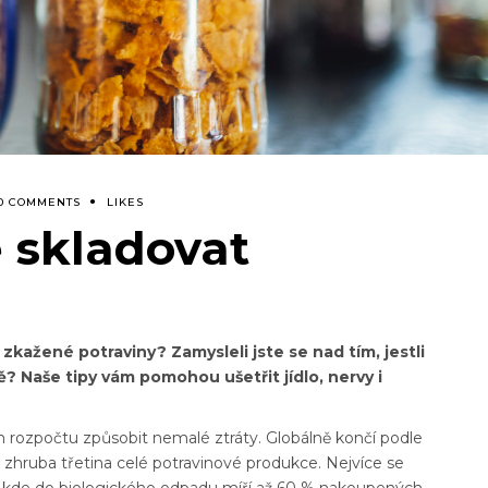
0 COMMENTS
LIKES
 skladovat
zkažené potraviny? Zamysleli jste se nad tím, jestli
? Naše tipy vám pomohou ušetřit jídlo, nervy i
 rozpočtu způsobit nemalé ztráty. Globálně končí podle
 zhruba třetina celé potravinové produkce. Nejvíce se
 kde do biologického odpadu míří až 60 % nakoupených