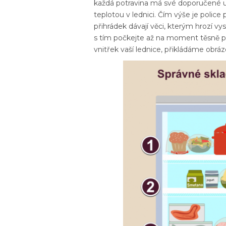
každá potravina má své doporučené umí
teplotou v lednici. Čím výše je police 
přihrádek dávají věci, kterým hrozí v
s tím počkejte až na moment těsně př
vnitřek vaší lednice, přikládáme obráz