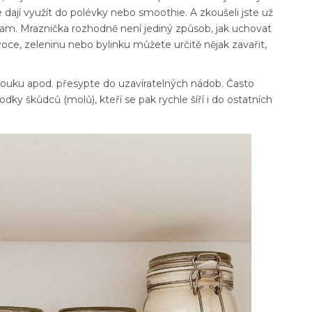
 dají využít do polévky nebo smoothie. A zkoušeli jste už
m. Mraznička rozhodně není jediný způsob, jak uchovat
voce, zeleninu nebo bylinku můžete určitě nějak zavařit,
mouku apod. přesypte do uzavíratelných nádob. Často
ky škůdců (molů), kteří se pak rychle šíří i do ostatních