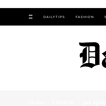
DAILYTIPS
FASHION
Home
Lifestyle
Jak sprá
•
•