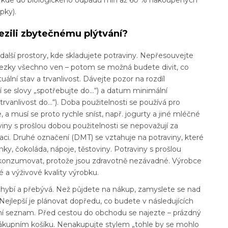
upky).
ezili zbytečnému plýtvání?
a další prostory, kde skladujete potraviny. Nepřesouvejte
 hezky všechno ven – potom se možná budete divit, co
uální stav a trvanlivost. Dávejte pozor na rozdíl
í se slovy „spotřebujte do…“) a datum minimální
 trvanlivost do…“). Doba použitelnosti se používá pro
, a musí se proto rychle sníst, např. jogurty a jiné mléčné
viny s prošlou dobou použitelnosti se nepovažují za
i. Druhé označení (DMT) se vztahuje na potraviny, které
nky, čokoláda, nápoje, těstoviny. Potraviny s prošlou
e konzumovat, protože jsou zdravotně nezávadné. Výrobce
 a výživové kvality výrobku.
i chybí a přebývá. Než půjdete na nákup, zamyslete se nad
Nejlepší je plánovat dopředu, co budete v následujících
ní seznam. Před cestou do obchodu se najezte – prázdný
v nákupním košíku. Nenakupujte stylem „tohle by se mohlo