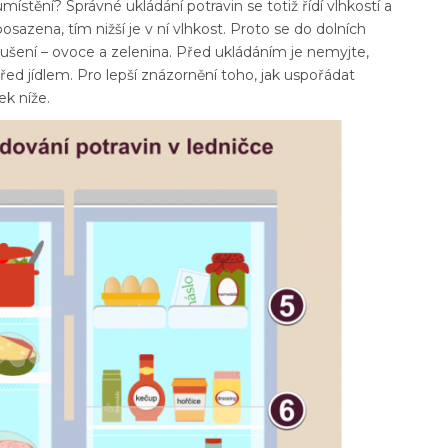
stění? Správné ukládání potravin se totiž řídí vlhkostí a
posazena, tím nižší je v ní vlhkost. Proto se do dolních
ysušení – ovoce a zelenina. Před ukládáním je nemyjte,
ed jídlem. Pro lepší znázornění toho, jak uspořádat
ek níže.