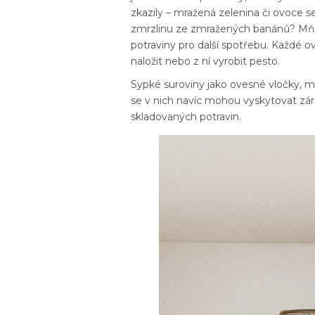
zkazily – mražená zelenina či ovoce se
zmrzlinu ze zmražených banánů? Mňa
potraviny pro další spotřebu. Každé o
naložit nebo z ní vyrobit pesto.
Sypké suroviny jako ovesné vločky, 
se v nich navíc mohou vyskytovat zárod
skladovaných potravin.