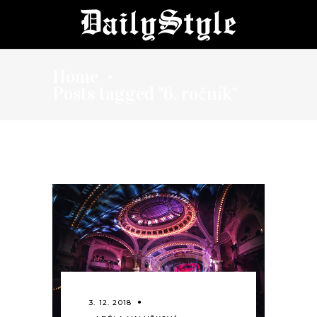
Home
•
Posts tagged "6. ročník"
3. 12. 2018