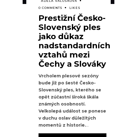
ADÉLA VALUŠKOVÁ
0 COMMENTS
LIKES
Prestižní Česko-
Slovenský ples
jako důkaz
nadstandardních
vztahů mezi
Čechy a Slováky
Vrcholem plesové sezóny
bude již po šesté Česko-
Slovenský ples, kterého se
opět zúčastní široká škála
známých osobností.
Velkolepá událost se ponese
v duchu oslav důležitých
momentů z historie.