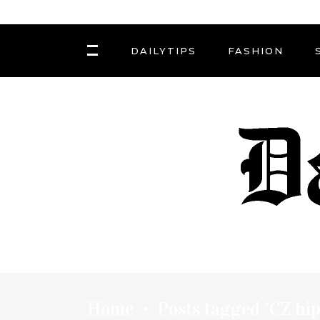
DAILYTIPS
FASHION
Home
Posts tagged "CZ hip
•