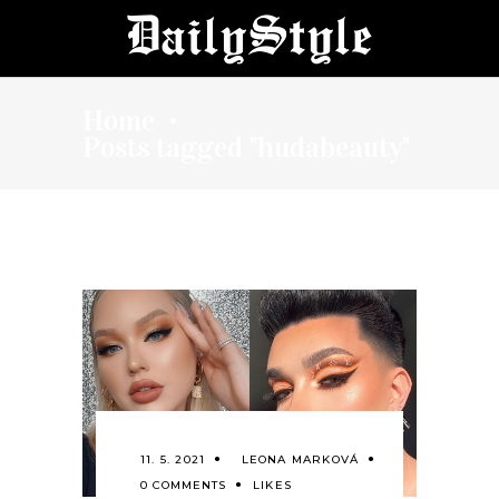
Home
•
Posts tagged "hudabeauty"
11. 5. 2021
LEONA MARKOVÁ
0 COMMENTS
LIKES