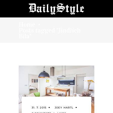
Home
•
Posts tagged "Jindřich
Bíla"
31. 7. 2015
JOEY HARTL