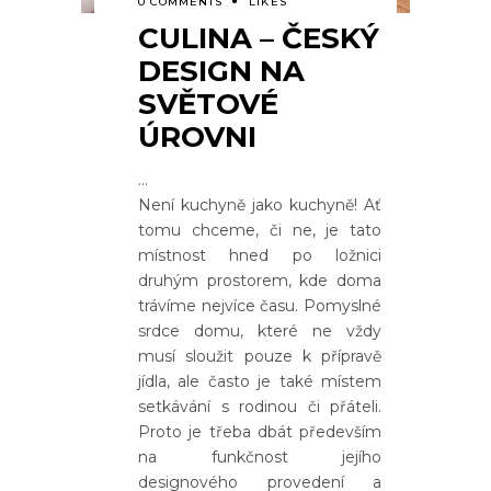
0 COMMENTS
LIKES
CULINA – ČESKÝ
DESIGN NA
SVĚTOVÉ
ÚROVNI
Není kuchyně jako kuchyně! Ať
tomu chceme, či ne, je tato
místnost hned po ložnici
druhým prostorem, kde doma
trávíme nejvíce času. Pomyslné
srdce domu, které ne vždy
musí sloužit pouze k přípravě
jídla, ale často je také místem
setkávání s rodinou či přáteli.
Proto je třeba dbát především
na funkčnost jejího
designového provedení a