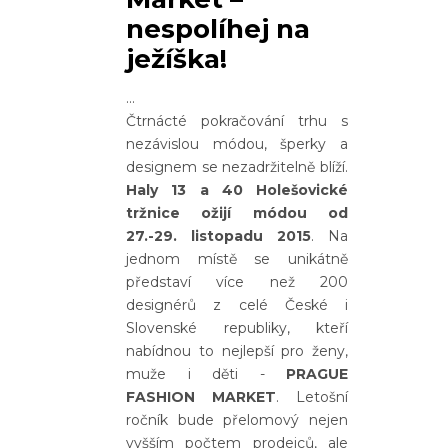
nespolíhej na
ježíška!
Čtrnácté pokračování trhu s
nezávislou módou, šperky a
designem se nezadržitelně blíží.
Haly 13 a 40 Holešovické
tržnice ožijí módou od
27.-29. listopadu 2015
. Na
jednom místě se unikátně
představí více než 200
designérů z celé České i
Slovenské republiky, kteří
nabídnou to nejlepší pro ženy,
muže i děti -
PRAGUE
FASHION MARKET
. Letošní
ročník bude přelomový nejen
vyšším počtem prodejců, ale