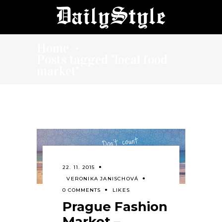
Home
•
Posts tagged "local food
market"
22. 11. 2015
VERONIKA JANISCHOVÁ
0 COMMENTS
LIKES
Prague Fashion
Market –