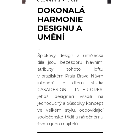
0 COMMENTS
LIKES
DOKONALÁ
HARMONIE
DESIGNU A
UMĚNÍ
Špičkový design a umělecká
díla jsou bezesporu hlavními
atributy tohoto loftu
v brazilském Praia Brava. Návrh
interiérů je dílem studia
CASADESIGN INTERIORES,
jehož designéři vsadili na
jednoduchý a působivý koncept
ve velkém stylu, odpovídající
společenské třídě a náročnému
životu jeho majitelů.