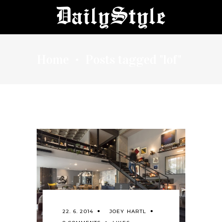
Home
Posts tagged "lof"
•
22. 6. 2014
JOEY HARTL