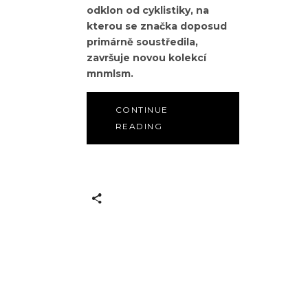
odklon od cyklistiky, na
kterou se značka doposud
primárně soustředila,
završuje novou kolekcí
mnmlsm.
CONTINUE
READING