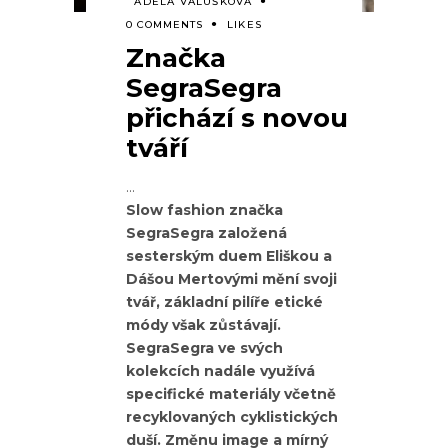
ADÉLA VALUŠKOVÁ
0 COMMENTS
LIKES
Značka
SegraSegra
přichází s novou
tváří
Slow fashion značka
SegraSegra založená
sesterským duem Eliškou a
Dášou Mertovými mění svoji
tvář, základní pilíře etické
módy však zůstávají.
SegraSegra ve svých
kolekcích nadále využívá
specifické materiály včetně
recyklovaných cyklistických
duší. Změnu image a mírný