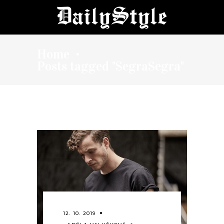
Home
•
Posts tagged "SegraSegra"
12. 10. 2019