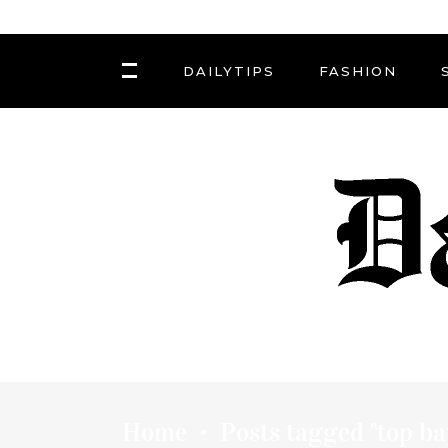
DAILYTIPS
FASHION
Home
Posts tagged "top ba
•