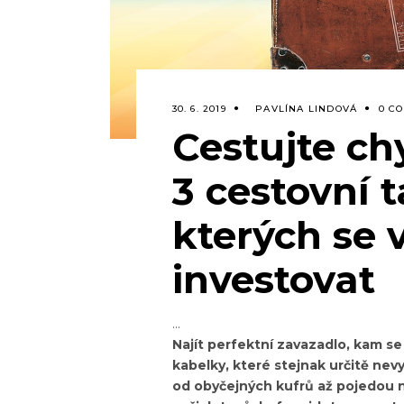
30. 6. 2019
PAVLÍNA LINDOVÁ
0 C
Cestujte chy
3 cestovní t
kterých se 
investovat
Najít perfektní zavazadlo, kam se
kabelky, které stejnak určitě nevyu
od obyčejných kufrů až pojedou n