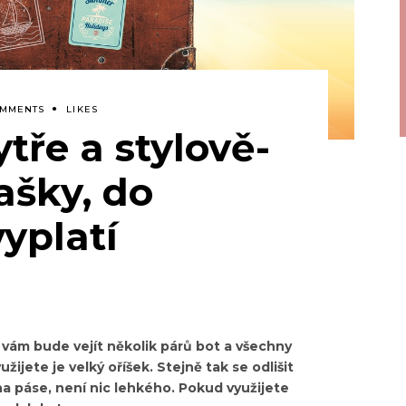
OMMENTS
LIKES
tře a stylově-
ašky, do
vyplatí
 vám bude vejít několik párů bot a všechny
žijete je velký oříšek. Stejně tak se odlišit
a páse, není nic lehkého. Pokud využijete