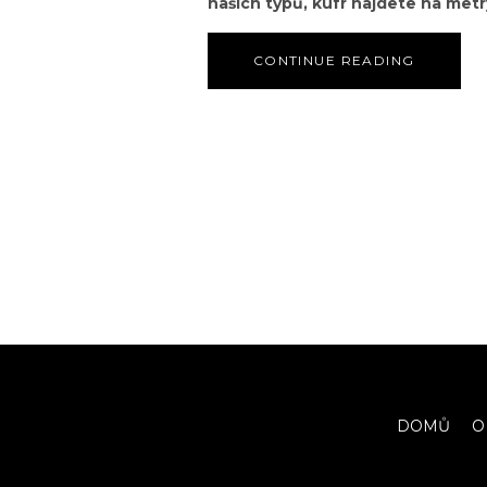
našich typů, kufr najdete na metr
CONTINUE READING
DOMŮ
O