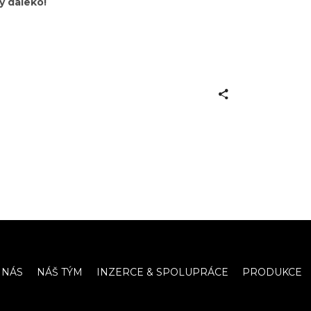
y daleko!
 NÁS
NÁŠ TÝM
INZERCE & SPOLUPRÁCE
PRODUKCE