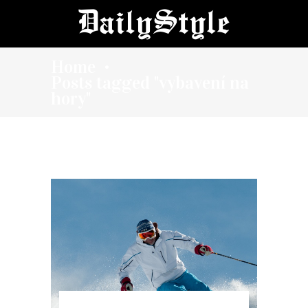
Home
•
Posts tagged "vybavení na
hory"