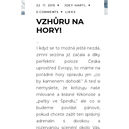
22. 11. 2015
JOEY HARTL
0 COMMENTS
LIKES
VZHŮRU NA
HORY!
I když se to možná ještě nezdá,
zimní sezóna již začala a díky
perfektní poloze Česka
uprostřed Evropy, to máme na
pořádné hory opravdu jen „co
by kamenem dohodil.“ A teď si
nemyslete, že kritizuju naše
milované a krásné Krkonoše a
„pařby ve Špindlu,“ ale co si
budeme povídat pánové,
pokud chcete zažít ten správný
adrenalin s divokou a
rozervanou scenérií okolo Vás,