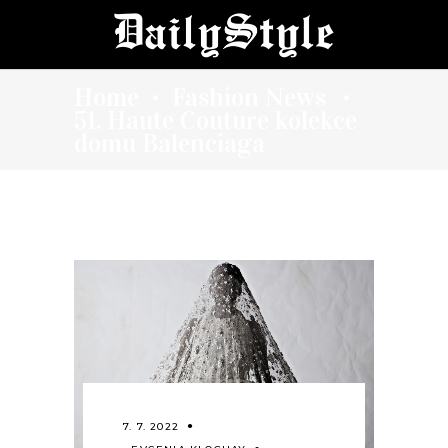
Home
Fashion News
•
•
51. Haute Couture kolekce
domu Balenciaga
7. 7. 2022