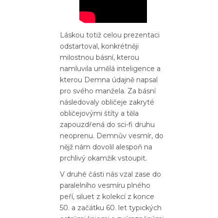
Láskou totiž celou prezentaci
odstartoval, konkrétněji
milostnou básní, kterou
namluvila umělá inteligence a
kterou Demna údajně napsal
pro svého manžela. Za básní
následovaly obličeje zakryté
obličejovými štíty a těla
zapouzdřená do sci-fi druhu
neoprenu. Demnův vesmír, do
nějž nám dovolil alespoň na
prchlivý okamžik vstoupit.
V druhé části nás vzal zase do
paralelního vesmíru plného
peří, siluet z kolekcí z konce
50. a začátku 60. let typických