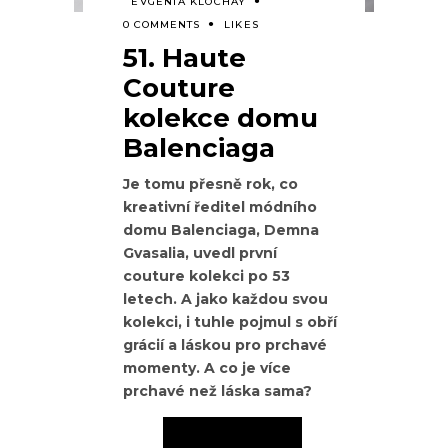
EVGENIA KLOCHAY
0 COMMENTS
LIKES
51. Haute
Couture
kolekce domu
Balenciaga
Je tomu přesně rok, co
kreativní ředitel módního
domu Balenciaga, Demna
Gvasalia, uvedl první
couture kolekci po 53
letech. A jako každou svou
kolekci, i tuhle pojmul s obří
grácií a láskou pro prchavé
momenty. A co je více
prchavé než láska sama?