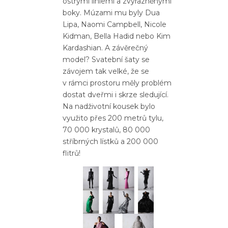
ostrými liniemi a zvýrazněnými
boky. Múzami mu byly Dua
Lipa, Naomi Campbell, Nicole
Kidman, Bella Hadid nebo Kim
Kardashian. A závěrečný
model? Svatební šaty se
závojem tak velké, že se
v rámci prostoru měly problém
dostat dveřmi i skrze sledující.
Na nadživotní kousek bylo
využito přes 200 metrů tylu,
70 000 krystalů, 80 000
stříbrných lístků a 200 000
flitrů!