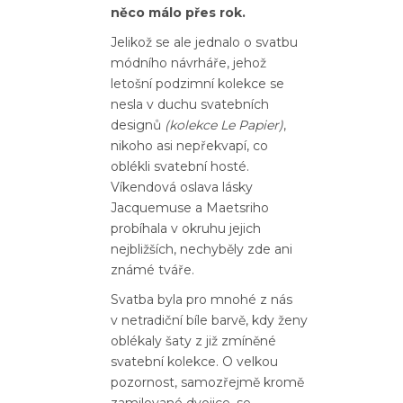
něco málo přes rok.
Jelikož se ale jednalo o svatbu
módního návrháře, jehož
letošní podzimní kolekce se
nesla v duchu svatebních
designů
(kolekce Le Papier)
,
nikoho asi nepřekvapí, co
oblékli svatební hosté.
Víkendová oslava lásky
Jacquemuse a Maetsriho
probíhala v okruhu jejich
nejbližších, nechyběly zde ani
známé tváře.
Svatba byla pro mnohé z nás
v netradiční bíle barvě, kdy ženy
oblékaly šaty z již zmíněné
svatební kolekce. O velkou
pozornost, samozřejmě kromě
zamilované dvojice, se