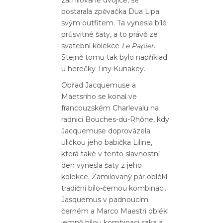
postarala zpěvačka Dua Lipa
svým outfitem. Ta vynesla bílé
průsvitné šaty, a to právě ze
svatební kolekce
Le Papier
.
Stejně tomu tak bylo například
u herečky Tiny Kunakey.
Obřad Jacquemuse a
Maetsriho se konal ve
francouzském Charlevalu na
radnici Bouches-du-Rhône, kdy
Jacquemuse doprovázela
uličkou jeho babička Liline,
která také v tento slavnostní
den vynesla šaty z jeho
kolekce. Zamilovaný pár oblékl
tradiční bílo-černou kombinaci.
Jasquemus v padnoucím
černém a Marco Maestri oblékl
jemně bílou kombinaci saka a