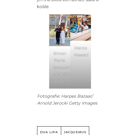
košile.
Marco
Simon
Maestri
Porte
Jacquemus
s babičkou
Liline
Fotografie: Harpes Bazaar/
Arnold Jerocki Getty Images
DUA LIPA
JACQUEMUS