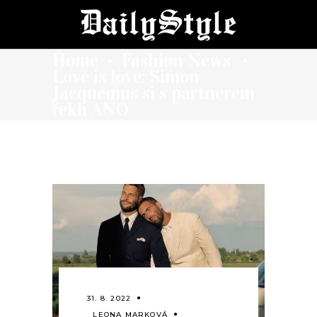
Home
Fashion News
•
•
Love is love: Simon
Jacquemus si s partnerem
řekli ANO
31. 8. 2022
LEONA MARKOVÁ