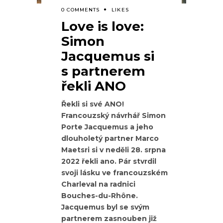
0 COMMENTS
LIKES
Love is love:
Simon
Jacquemus si
s partnerem
řekli ANO
Řekli si své ANO!
Francouzský návrhář Simon
Porte Jacquemus a jeho
dlouholetý partner Marco
Maetsri si v neděli 28. srpna
2022 řekli ano. Pár stvrdil
svoji lásku ve francouzském
Charleval na radnici
Bouches-du-Rhône.
Jacquemus byl se svým
partnerem zasnouben již