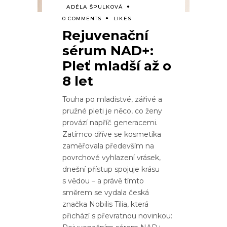
ADÉLA ŠPULKOVÁ
0 COMMENTS
LIKES
Rejuvenační
sérum NAD+:
Pleť mladší až o
8 let
Touha po mladistvé, zářivé a
pružné pleti je něco, co ženy
provází napříč generacemi.
Zatímco dříve se kosmetika
zaměřovala především na
povrchové vyhlazení vrásek,
dnešní přístup spojuje krásu
s vědou – a právě tímto
směrem se vydala česká
značka Nobilis Tilia, která
přichází s převratnou novinkou: