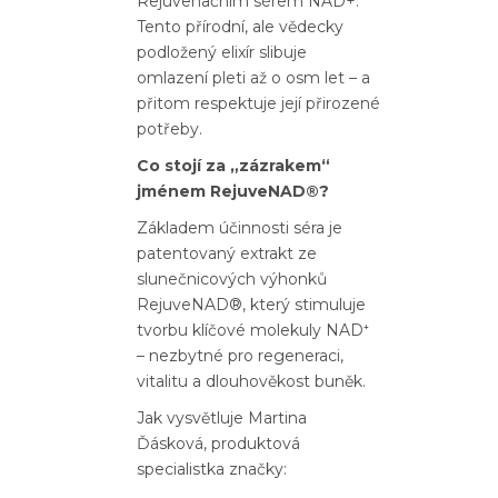
Rejuvenačním sérem NAD+.
Tento přírodní, ale vědecky
podložený elixír slibuje
omlazení pleti až o osm let – a
přitom respektuje její přirozené
potřeby.
Co stojí za „zázrakem“
jménem RejuveNAD®?
Základem účinnosti séra je
patentovaný extrakt ze
slunečnicových výhonků
RejuveNAD®, který stimuluje
tvorbu klíčové molekuly NAD⁺
– nezbytné pro regeneraci,
vitalitu a dlouhověkost buněk.
Jak vysvětluje Martina
Ďásková, produktová
specialistka značky: