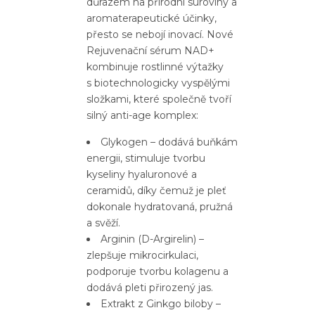
důrazem na přírodní suroviny a
aromaterapeutické účinky,
přesto se nebojí inovací. Nové
Rejuvenační sérum NAD+
kombinuje rostlinné výtažky
s biotechnologicky vyspělými
složkami, které společně tvoří
silný anti-age komplex:
Glykogen – dodává buňkám
energii, stimuluje tvorbu
kyseliny hyaluronové a
ceramidů, díky čemuž je pleť
dokonale hydratovaná, pružná
a svěží.
Arginin (D-Argirelin) –
zlepšuje mikrocirkulaci,
podporuje tvorbu kolagenu a
dodává pleti přirozený jas.
Extrakt z Ginkgo biloby –