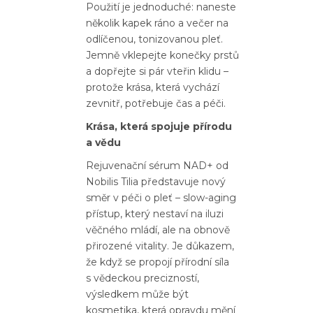
Použití je jednoduché: naneste
několik kapek ráno a večer na
odlíčenou, tonizovanou pleť.
Jemně vklepejte konečky prstů
a dopřejte si pár vteřin klidu –
protože krása, která vychází
zevnitř, potřebuje čas a péči.
Krása, která spojuje přírodu
a vědu
Rejuvenační sérum NAD+ od
Nobilis Tilia představuje nový
směr v péči o pleť – slow-aging
přístup, který nestaví na iluzi
věčného mládí, ale na obnově
přirozené vitality. Je důkazem,
že když se propojí přírodní síla
s vědeckou precizností,
výsledkem může být
kosmetika, která opravdu mění