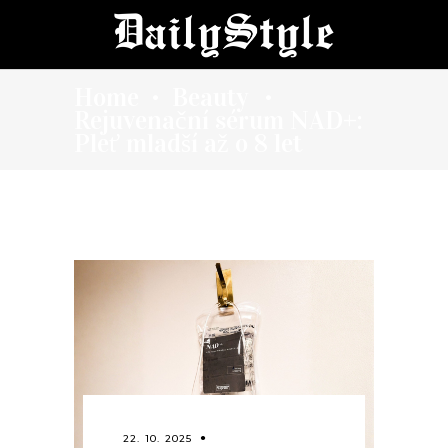
Home
Beauty
•
•
Rejuvenační sérum NAD+:
Pleť mladší až o 8 let
22. 10. 2025