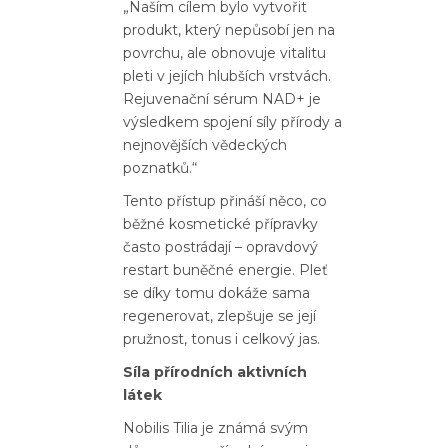
„Naším cílem bylo vytvořit
produkt, který nepůsobí jen na
povrchu, ale obnovuje vitalitu
pleti v jejích hlubších vrstvách.
Rejuvenační sérum NAD+ je
výsledkem spojení síly přírody a
nejnovějších vědeckých
poznatků.“
Tento přístup přináší něco, co
běžné kosmetické přípravky
často postrádají – opravdový
restart buněčné energie. Pleť
se díky tomu dokáže sama
regenerovat, zlepšuje se její
pružnost, tonus i celkový jas.
Síla přírodních aktivních
látek
Nobilis Tilia je známá svým