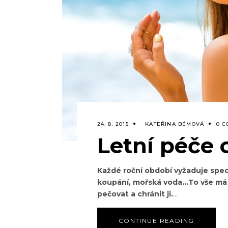
24. 8. 2015
KATEŘINA BÉMOVÁ
0 
Letní péče
Každé roční období vyžaduje spec
koupání, mořská voda...To vše má 
pečovat a chránit ji.
CONTINUE READING