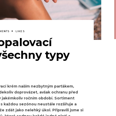
MENTS
LIKES
 opalovací
všechny typy
ovací krém naším nezbytným parťákem,
kdekoliv doprovázet, avšak ochranu před
 jakémkoliv ročním období. Sortiment
s každou sezónou neustále rozšiřuje a
e zdát jako nelehký úkol. Připravili jsme si
ů, které sednou každé jedné pleti a