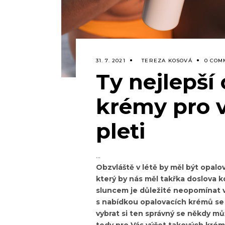
31. 7. 2021
TEREZA KOSOVÁ
0 COM
Ty nejlepší
krémy pro 
pleti
Obzvláště v létě by měl být opal
který by nás měl takřka doslova 
sluncem je důležité neopomínat v
s nabídkou opalovacích krémů se 
vybrat si ten správný se někdy můž
tedy pro Vás výčet takových krém