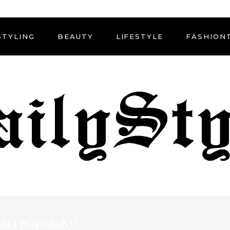
STYLING
BEAUTY
LIFESTYLE
FASHION
ací přípravky"