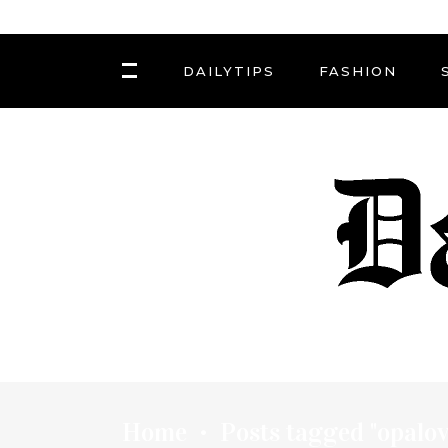
DAILYTIPS
FASHION
Home
Posts tagged "opalov
•