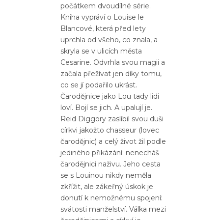
počátkem dvoudílné série.
Kniha vypráví o Louise le
Blancové, která před lety
uprchla od všeho, co znala, a
skryla se v ulicích města
Cesarine. Odvrhla svou magii a
začala přežívat jen díky tomu,
co se jí podařilo ukrást.
Čarodějnice jako Lou tady lidi
loví. Bojí se jich. A upalují je.
Reid Diggory zaslíbil svou duši
církvi jakožto chasseur (lovec
čarodějnic) a celý život žil podle
jediného přikázání: nenecháš
čarodějnici naživu. Jeho cesta
se s Louinou nikdy neměla
zkřížit, ale zákeřný úskok je
donutí k nemožnému spojení:
svátosti manželství. Válka mezi