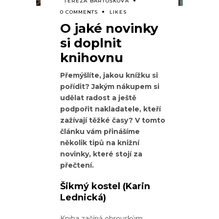
TEREZA BARTOŠKOVÁ
0 COMMENTS
LIKES
O jaké novinky
si doplnit
knihovnu
Přemýšlíte, jakou knížku si
pořídit? Jakým nákupem si
udělat radost a ještě
podpořit nakladatele, kteří
zažívají těžké časy? V tomto
článku vám přinášíme
několik tipů na knižní
novinky, které stojí za
přečtení.
Šikmý kostel
(Karin
Lednická)
Kniha začíná obrovským