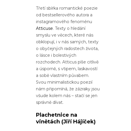
Třetí sbírka romantické poezie
od bestsellerového autora a
instagramového fenoménu
Atticuse
. Texty o hledání
smyslu ve věcech, které nás
obklopují, i v nás samých, texty
o obyčejných radostech života,
o lásce i bolestivých
rozchodech. Atticus píše citlivě
a úsporně, s vtipem, laskavostí
a sobě vlastním půvabem.
Svou minimalistickou poezií
nám připomíná, že zázraky jsou
všude kolem nás – stačí se jen
správně dívat.
Plachetnice na
vinětách
(Jiří Hájíček)