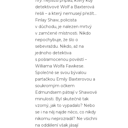
hry
: nejtěžší případ, který kdy
detektivové Wolf a Baxterová
řešili – a který nemusejí přežít…
Finlay Shaw, policista
v důchodu, je nalezen mrtvý
v zamčené místnosti. Nikdo
nepochybuje, že šlo o
sebevraždu. Nikdo, až na
jednoho detektiva
s pošramocenou pověstí –
Williama Wolfa Fawkese.
Společně se svou bývalou
parťačkou Emily Baxterovou a
soukromým očkem
Edmundsem pátrají v Shawově
minulosti. Byl skutečně tak
vzorný, jak to vypadalo? Nebo
se i na něj najde něco, co nikdy
nikomu neprozradil? Ne všichni
na oddělení však jásají