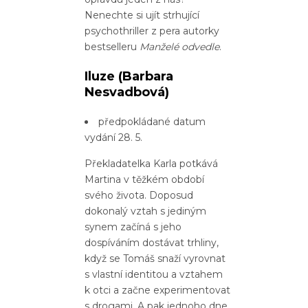
Nenechte si ujít strhující
psychothriller z pera autorky
bestselleru
Manželé odvedle
.
Iluze
(Barbara
Nesvadbová)
předpokládané datum
vydání 28. 5.
Překladatelka Karla potkává
Martina v těžkém období
svého života. Doposud
dokonalý vztah s jediným
synem začíná s jeho
dospíváním dostávat trhliny,
když se Tomáš snaží vyrovnat
s vlastní identitou a vztahem
k otci a začne experimentovat
s drogami. A pak jednoho dne