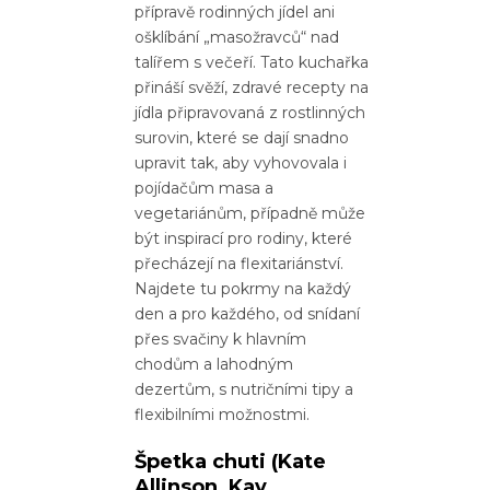
přípravě rodinných jídel ani
ošklíbání „masožravců“ nad
talířem s večeří. Tato kuchařka
přináší svěží, zdravé recepty na
jídla připravovaná z rostlinných
surovin, které se dají snadno
upravit tak, aby vyhovovala i
pojídačům masa a
vegetariánům, případně může
být inspirací pro rodiny, které
přecházejí na flexitariánství.
Najdete tu pokrmy na každý
den a pro každého, od snídaní
přes svačiny k hlavním
chodům a lahodným
dezertům, s nutričními tipy a
flexibilními možnostmi.
Špetka chuti
(Kate
Allinson, Kay