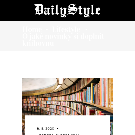
Home
Lifestyle
•
•
O jaké novinky si doplnit
knihovnu
8. 5. 2020