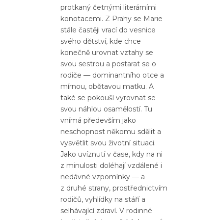
protkaný četnými literárními
konotacemi. Z Prahy se Marie
stále častěji vrací do vesnice
svého dětství, kde chce
konečně urovnat vztahy se
svou sestrou a postarat se o
rodiče — dominantního otce a
mírnou, obětavou matku. A
také se pokouší vyrovnat se
svou náhlou osamělostí. Tu
vnímá především jako
neschopnost někomu sdělit a
vysvětlit svou životní situaci.
Jako uvíznutí v čase, kdy na ni
z minulosti doléhají vzdálené i
nedávné vzpomínky — a
z druhé strany, prostřednictvím
rodičů, vyhlídky na stáří a
selhávající zdraví. V rodinné