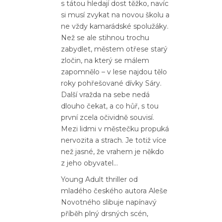
s tátou hledají dost těžko, navíc
si musí zvykat na novou školu a
ne vždy kamarádské spolužáky.
Než se ale stihnou trochu
zabydlet, městem otřese starý
zločin, na který se málem
zapomnělo – v lese najdou tělo
roky pohřešované dívky Sáry.
Další vražda na sebe nedá
dlouho čekat, a co hůř, s tou
první zcela očividně souvisí.
Mezi lidmi v městečku propuká
nervozita a strach. Je totiž více
než jasné, že vrahem je někdo
z jeho obyvatel…
Young Adult thriller od
mladého českého autora Aleše
Novotného slibuje napínavý
příběh plný drsných scén,