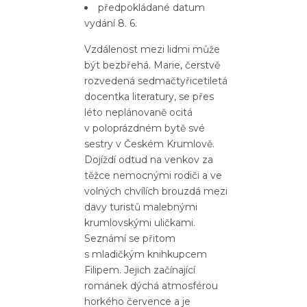
předpokládané datum
vydání 8. 6.
Vzdálenost mezi lidmi může
být bezbřehá. Marie, čerstvě
rozvedená sedmačtyřicetiletá
docentka literatury, se přes
léto neplánovaně ocitá
v poloprázdném bytě své
sestry v Českém Krumlově.
Dojíždí odtud na venkov za
těžce nemocnými rodiči a ve
volných chvílích brouzdá mezi
davy turistů malebnými
krumlovskými uličkami.
Seznámí se přitom
s mladičkým knihkupcem
Filipem. Jejich začínající
románek dýchá atmosférou
horkého července a je