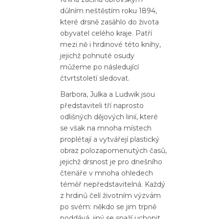
důlním neštěstím roku 1894,
které drsně zasáhlo do života
obyvatel celého kraje. Patří
mezi ně i hrdinové této knihy,
jejichž pohnuté osudy
můžeme po následující
čtvrtstoletí sledovat.
Barbora, Julka a Ludwik jsou
představiteli tří naprosto
odlišných dějových linií, které
se však na mnoha místech
proplétají a vytvářejí plastický
obraz polozapomenutých časů,
jejichž drsnost je pro dnešního
čtenáře v mnoha ohledech
téměř nepředstavitelná. Každý
z hrdinů čelí životním výzvám
po svém: někdo se jim trpně
poddává, jiný se snaží uchopit