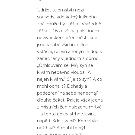
Udržet tajemství mezi
sousedy, kde každý každého
zná, může být těžké. Vražedně
těžké… Ovzduší na poklidném
newyorském předměstí, kde
jsou k sobě všichni milí a
vstřícní, rozvíří anonymní dopis
zanechaný v jednom z domů.
„Omlouvám se. Můj syn se
k vám nedávno vloupal. A
nejen k vám.“ Čí je to syn? A co
mohl odhalit? Dohady a
podezření na sebe nenechají
dlouho čekat. Pak je však jedna
z místních žen nalezena mrtvá
– a tento objev strhne lavinu
napětí. Kdo ji zabil? Kdo ví víc,
než říká? A mohl to být
opravdu jeden z nás?