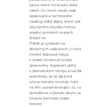
šance, které mu kvasící doba
nabízí. Do všech osudů však
opakovaně a nemilosrdně
zasahují velké dějiny, které úsilí
obyčejného člověka mohou
snadno proměnit na prach.
Anebo ne.
Příběh je vystavěn na
skutečných událostech, z nichž
mnohé doposud nebyly
v české románově tvorbě
zpracovány. Vyprávění ubíhá
v dramatickém tempu a natolik
autenticky, že se děj před
očima čtenáře mnohdy mění
na film zaznamenávající i to, co
donedávna zůstávalo skryto ve
třinácté komnatě české
historie.