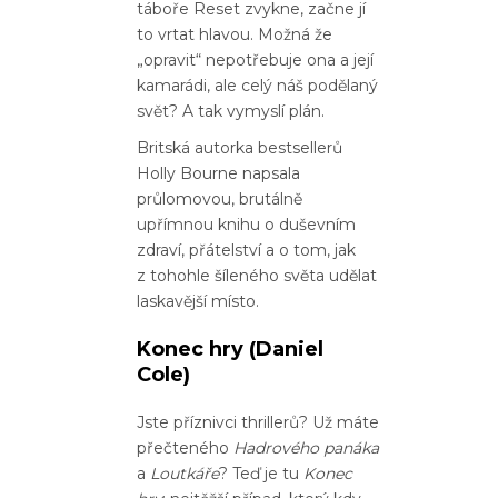
táboře Reset zvykne, začne jí
to vrtat hlavou. Možná že
„opravit“ nepotřebuje ona a její
kamarádi, ale celý náš podělaný
svět? A tak vymyslí plán.
Britská autorka bestsellerů
Holly Bourne napsala
průlomovou, brutálně
upřímnou knihu o duševním
zdraví, přátelství a o tom, jak
z tohohle šíleného světa udělat
laskavější místo.
Konec hry
(Daniel
Cole)
Jste příznivci thrillerů? Už máte
přečteného
Hadrového panáka
a
Loutkáře
? Teď je tu
Konec