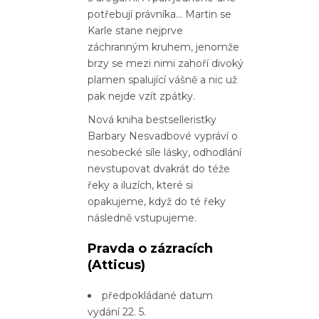
potřebují právníka… Martin se
Karle stane nejprve
záchranným kruhem, jenomže
brzy se mezi nimi zahoří divoký
plamen spalující vášně a nic už
pak nejde vzít zpátky.
Nová kniha bestselleristky
Barbary Nesvadbové vypráví o
nesobecké síle lásky, odhodlání
nevstupovat dvakrát do téže
řeky a iluzích, které si
opakujeme, když do té řeky
následně vstupujeme.
Pravda o zázracích
(Atticus)
předpokládané datum
vydání 22. 5.