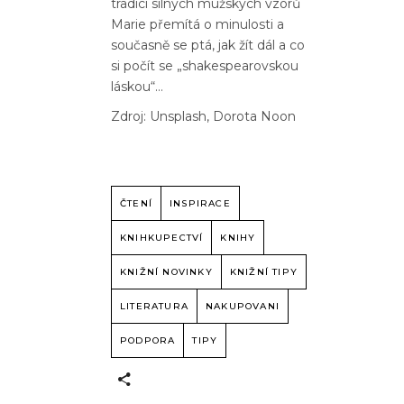
tradici silných mužských vzorů
Marie přemítá o minulosti a
současně se ptá, jak žít dál a co
si počít se „shakespearovskou
láskou“…
Zdroj: Unsplash, Dorota Noon
ČTENÍ
INSPIRACE
KNIHKUPECTVÍ
KNIHY
KNIŽNÍ NOVINKY
KNIŽNÍ TIPY
LITERATURA
NAKUPOVANI
PODPORA
TIPY