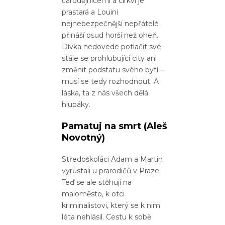
čarodějnicemi a církví je
prastará a Louini
nejnebezpečnější nepřátelé
přináší osud horší než oheň.
Dívka nedovede potlačit své
stále se prohlubující city ani
změnit podstatu svého bytí –
musí se tedy rozhodnout. A
láska, ta z nás všech dělá
hlupáky.
Pamatuj na smrt
(Aleš
Novotný)
Středoškoláci Adam a Martin
vyrůstali u prarodičů v Praze.
Teď se ale stěhují na
maloměsto, k otci
kriminalistovi, který se k nim
léta nehlásil. Cestu k sobě