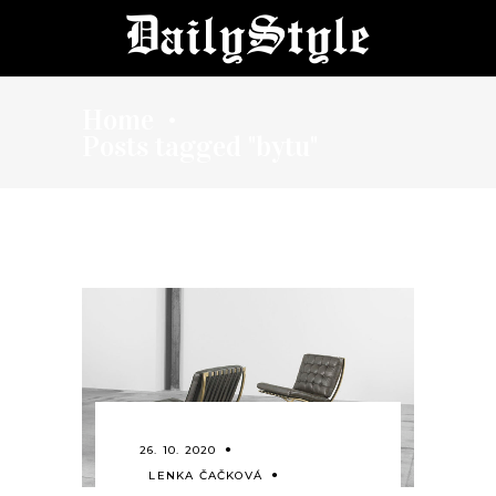
Home
•
Posts tagged "bytu"
26. 10. 2020
LENKA ČAČKOVÁ