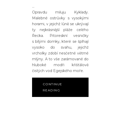
Opravdu miluju Kyklady.
Malebné ostrůvky s vysokými
horami, v jejichž lůně se ukrývají
ty nejkrásnější pláže celého
Řecka. Pitoreskní vesničky
s bílými domky, které se šplhají
vysoko do svahu, jejichž
vrcholky zdobí nesčetné větrné
mlýny. A to vše zarámované do
hluboké modři křišťálově
čistých vod Egejského moře.
CONTINUE
READING