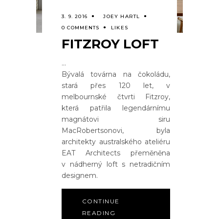
3. 9. 2016
JOEY HARTL
0 COMMENTS
LIKES
FITZROY LOFT
Bývalá továrna na čokoládu,
stará přes 120 let, v
melbournské čtvrti Fitzroy,
která patřila legendárnímu
magnátovi siru
MacRobertsonovi, byla
architekty australského ateliéru
EAT Architects přeměněna
v nádherný loft s netradičním
designem.
CONTINUE
READING