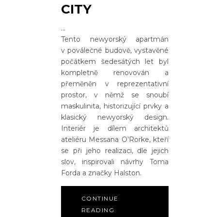
CITY
Tento newyorský apartmán
v poválečné budově, vystavěné
počátkem šedesátých let byl
kompletně renovován a
přeměněn v reprezentativní
prostor, v němž se snoubí
maskulinita, historizující prvky a
klasický newyorský design.
Interiér je dílem architektů
ateliéru Messana O’Rorke, kteří
se při jeho realizaci, dle jejich
slov, inspirovali návrhy Toma
Forda a značky Halston.
CONTINUE
READING