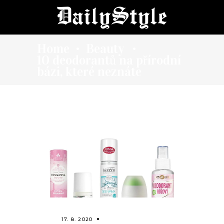
Home
Beauty
•
•
10 deodorantů na přírodní
bázi, které neznáte
17. 8. 2020