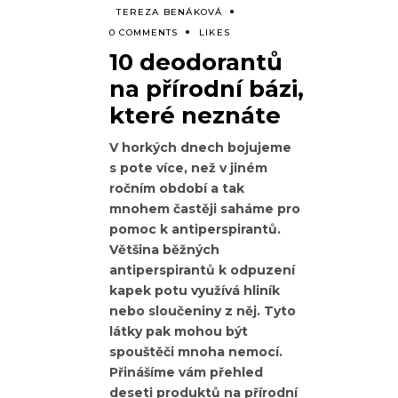
TEREZA BENÁKOVÁ
0 COMMENTS
LIKES
10 deodorantů
na přírodní bázi,
které neznáte
V horkých dnech bojujeme
s pote více, než v jiném
ročním období a tak
mnohem častěji saháme pro
pomoc k antiperspirantů.
Většina běžných
antiperspirantů k odpuzení
kapek potu využívá hliník
nebo sloučeniny z něj. Tyto
látky pak mohou být
spouštěči mnoha nemocí.
Přinášíme vám přehled
deseti produktů na přírodní