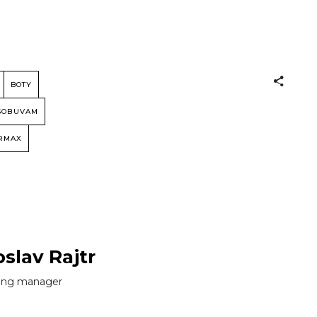
BOTY
SOBUVAM
IRMAX
oslav Rajtr
ing manager