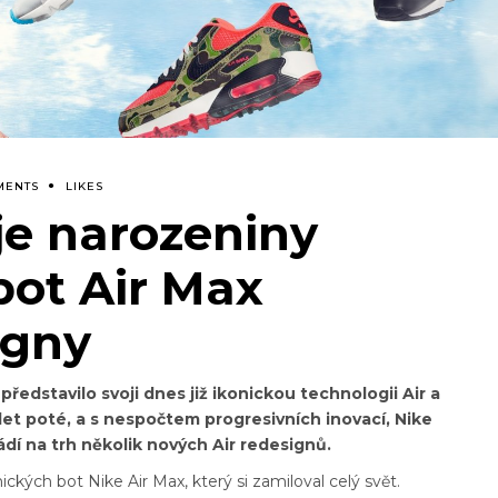
MENTS
LIKES
je narozeniny
bot Air Max
igny
představilo svoji dnes již ikonickou technologii Air a
t let poté, a s nespočtem progresivních inovací, Nike
ádí na trh několik nových Air redesignů.
ických bot Nike Air Max, který si zamiloval celý svět.