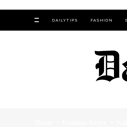
DAILYTIPS
FASHION
Home
Fashion News
Nik
•
•