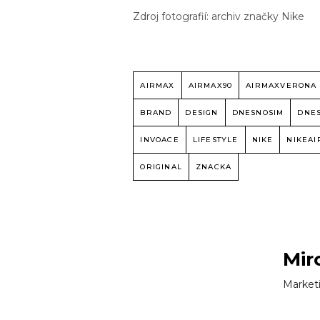
Zdroj fotografií: archiv značky Nike
AIRMAX
AIRMAX90
AIRMAXVERONA
BRAND
DESIGN
DNESNOSIM
DNE
INVOACE
LIFESTYLE
NIKE
NIKEA
ORIGINAL
ZNACKA
Mir
Market