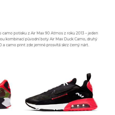
o camo potisku z Air Max 90 Atmos z roku 2013 – jeden
nou kombinací původní boty Air Max Duck Camo, druhý
 a camo print zde jemně prosvítá skrz černý nárt.