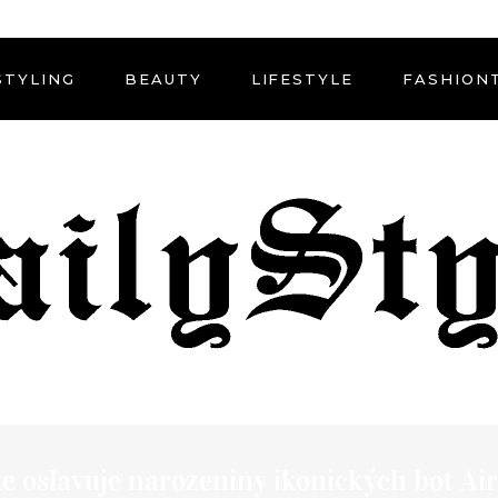
STYLING
BEAUTY
LIFESTYLE
FASHION
e oslavuje narozeniny ikonických bot A