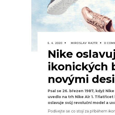
6. 4. 2020
MIROSLAV RAJTR
0 COM
Nike oslavu
ikonických 
novými des
Psal se 26. březen 1987, když Nike 
uvedlo na trh Nike Air 1. Třiatřice
oslavuje svůj revoluční model a uv
Podívejte se co stojí za příběhem ikon