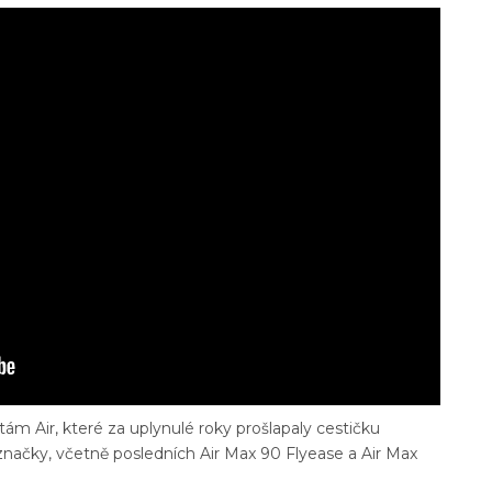
m Air, které za uplynulé roky prošlapaly cestičku
načky, včetně posledních Air Max 90 Flyease a Air Max