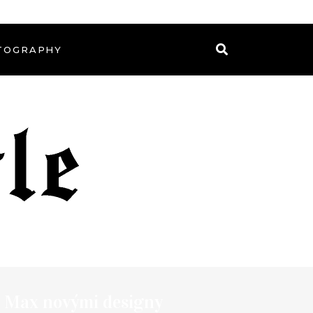
TOGRAPHY
ir Max novými designy