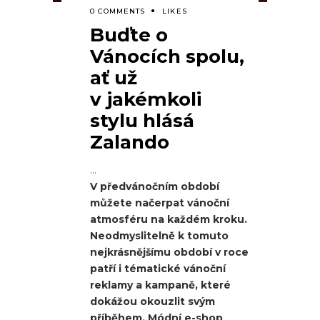
0 COMMENTS
LIKES
Buďte o
Vánocích spolu,
ať už
v jakémkoli
stylu hlásá
Zalando
V předvánočním období
můžete načerpat vánoční
atmosféru na každém kroku.
Neodmyslitelně k tomuto
nejkrásnějšímu období v roce
patří i tématické vánoční
reklamy a kampaně, které
dokážou okouzlit svým
příběhem. Módní e-shop