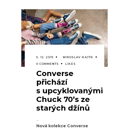
5. 12. 2019
MIROSLAV RAJTR
0 COMMENTS
LIKES
Converse
přichází
s upcyklovanými
Chuck 70’s ze
starých džínů
Nová kolekce Converse