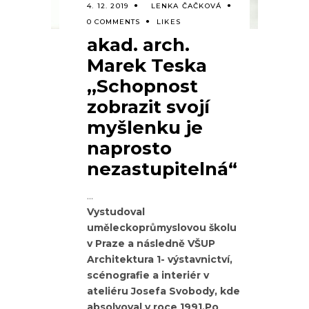
4. 12. 2019
LENKA ČAČKOVÁ
0 COMMENTS
LIKES
akad. arch.
Marek Teska
,,Schopnost
zobrazit svojí
myšlenku je
naprosto
nezastupitelná“
Vystudoval
uměleckoprůmyslovou školu
v Praze a následně VŠUP
Architektura 1- výstavnictví,
scénografie a interiér v
ateliéru Josefa Svobody, kde
absolvoval v roce 1991.Po