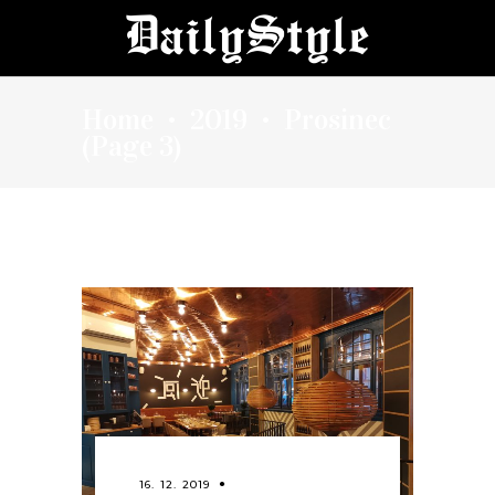
Home
2019
Prosinec
•
•
(Page 3)
16. 12. 2019