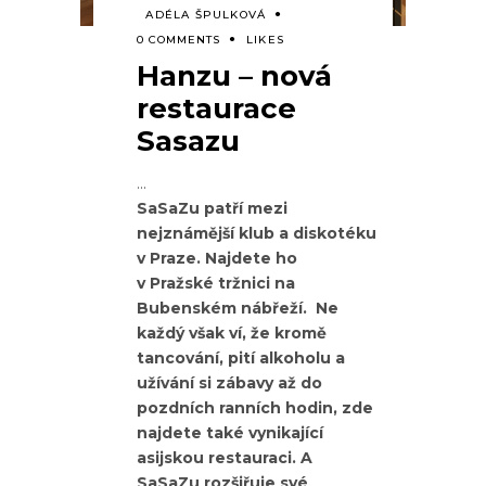
ADÉLA ŠPULKOVÁ
0 COMMENTS
LIKES
Hanzu – nová
restaurace
Sasazu
SaSaZu patří mezi
nejznámější klub a diskotéku
v Praze. Najdete ho
v Pražské tržnici na
Bubenském nábřeží. Ne
každý však ví, že kromě
tancování, pití alkoholu a
užívání si zábavy až do
pozdních ranních hodin, zde
najdete také vynikající
asijskou restauraci. A
SaSaZu rozšiřuje své