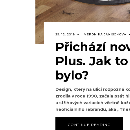
29. 12. 2018
VERONIKA JANISCHOVÁ
Přichází no
Plus. Jak to
bylo?
Design, který na ulici rozpozná kd
zrodila v roce 1998, začala psát 
a střihových variacích včetně kož
neoficiálního rebrandu, aka „Tne
CONTINUE READING