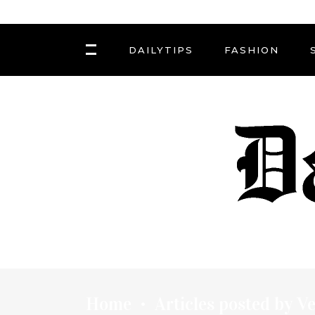
DAILYTIPS
FASHION
Home
Articles posted by V
•