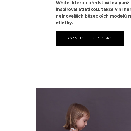
White, kterou představil na paříž
inspiroval atletikou, takže v ní n
nejnovějších běžeckých modelů N
atletky.
CONTINUE READING