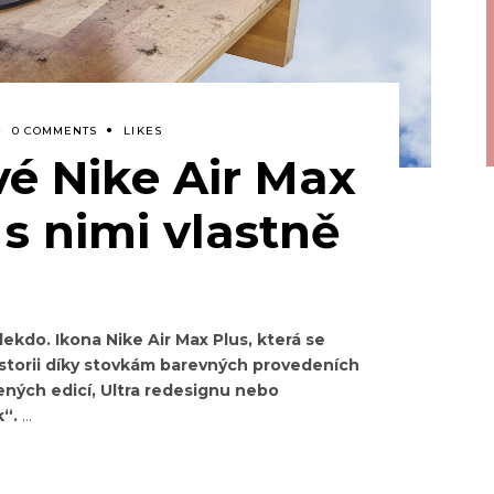
0 COMMENTS
LIKES
vé Nike Air Max
 s nimi vlastně
ekdo. Ikona Nike Air Max Plus, která se
historii díky stovkám barevných provedeních
ených edicí, Ultra redesignu nebo
k“.