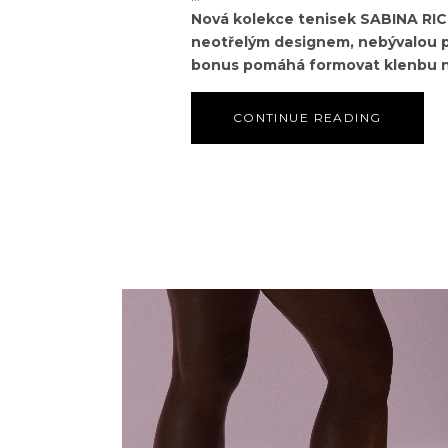
Nová kolekce tenisek SABINA RICH
neotřelým designem, nebývalou po
bonus pomáhá formovat klenbu 
CONTINUE READING