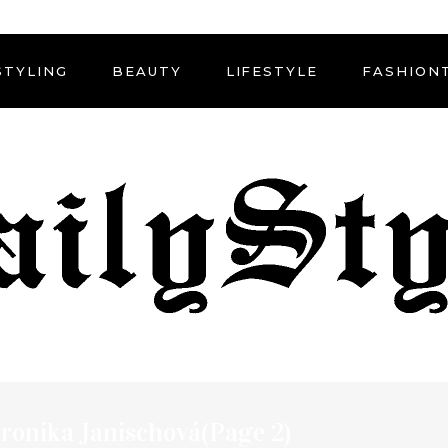
STYLING
BEAUTY
LIFESTYLE
FASHION
eronika Janischová
(Page 2)