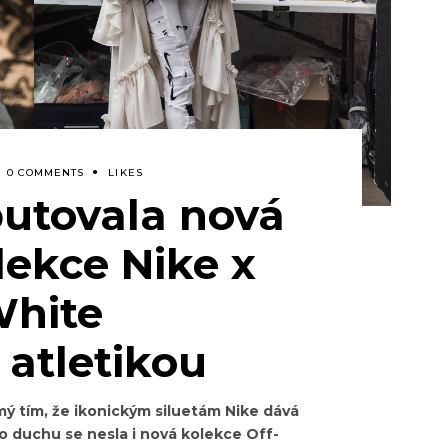
0 COMMENTS
LIKES
butovala nová
lekce Nike x
White
 atletikou
mý tím, že ikonickým siluetám Nike dává
to duchu se nesla i nová kolekce Off-