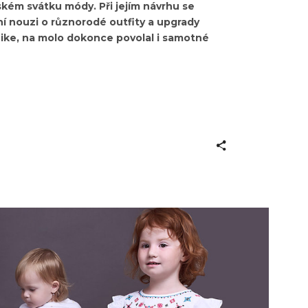
ském svátku módy. Při jejím návrhu se
ení nouzi o různorodé outfity a upgrady
ike, na molo dokonce povolal i samotné