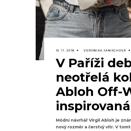
16. 11. 2018
VERONIKA JANISCHOVÁ
V Paříži de
neotřelá ko
Abloh Off-
inspirovaná
Módní návrhář Virgil Abloh je zná
nový rozměr a čerstvý vítr. V tom