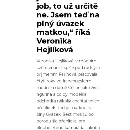
job, to už určitě
ne. Jsem teď na
plný úvazek
matkou,“ říká
Veronika
Hejlíková
Veronika Hejlíková, v módním
světe známá spíše pod rodným
příjmením Fašínová, pracovala
čtyři roky ve francouzském
módním domě Céline jako živá
figurína a co by modelka
odchodila několik charitativních
přehlídek. Teď je matkou na
plný úvazek. Šest měsíců po
porodu šla přehlídku pro
dlouholetého kamaráda Jakuba