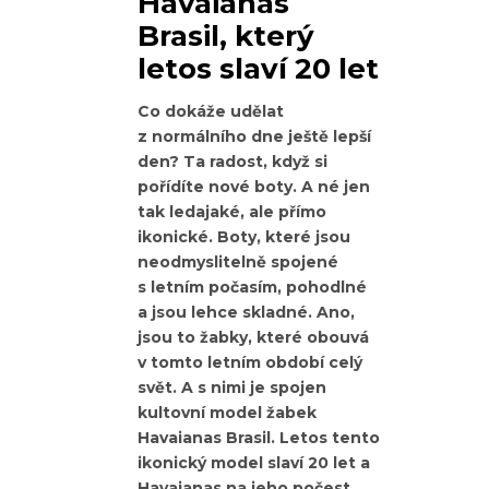
Havaianas
Brasil, který
letos slaví 20 let
Co dokáže udělat
z normálního dne ještě lepší
den? Ta radost, když si
pořídíte nové boty. A né jen
tak ledajaké, ale přímo
ikonické. Boty, které jsou
neodmyslitelně spojené
s letním počasím, pohodlné
a jsou lehce skladné. Ano,
jsou to žabky, které obouvá
v tomto letním období celý
svět. A s nimi je spojen
kultovní model žabek
Havaianas Brasil. Letos tento
ikonický model slaví 20 let a
Havaianas na jeho počest