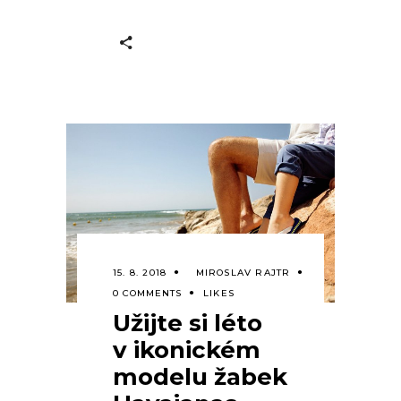
15. 8. 2018
MIROSLAV RAJTR
0 COMMENTS
LIKES
Užijte si léto
v ikonickém
modelu žabek