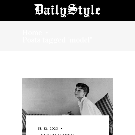
Home
•
Posts tagged "model"
31. 12. 2020