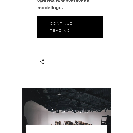
výrazná tvář světového
modelingu.
CONTINUE
READING