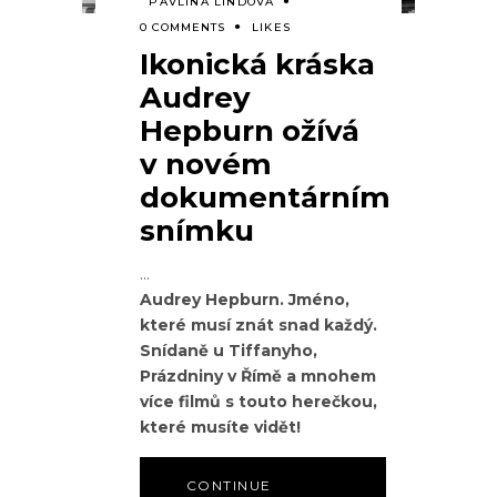
PAVLÍNA LINDOVÁ
0 COMMENTS
LIKES
Ikonická kráska
Audrey
Hepburn ožívá
v novém
dokumentárním
snímku
Audrey Hepburn. Jméno,
které musí znát snad každý.
Snídaně u Tiffanyho,
Prázdniny v Římě a mnohem
více filmů s touto herečkou,
které musíte vidět!
CONTINUE