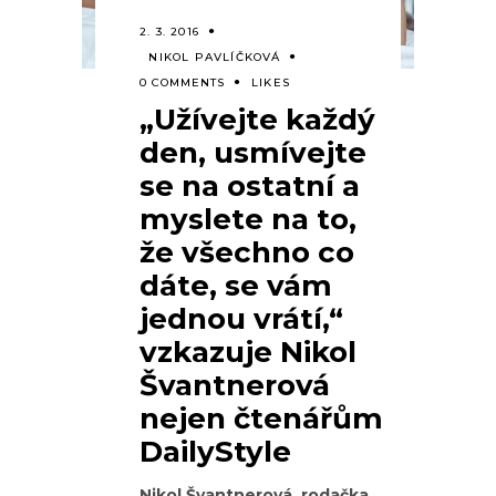
2. 3. 2016
NIKOL PAVLÍČKOVÁ
0 COMMENTS
LIKES
„Užívejte každý
den, usmívejte
se na ostatní a
myslete na to,
že všechno co
dáte, se vám
jednou vrátí,“
vzkazuje Nikol
Švantnerová
nejen čtenářům
DailyStyle
Nikol Švantnerová, rodačka