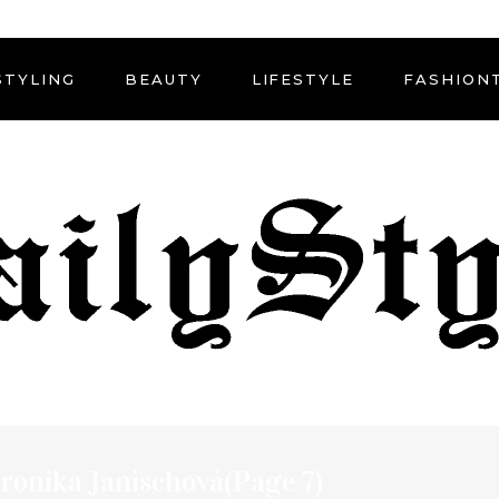
STYLING
BEAUTY
LIFESTYLE
FASHION
eronika Janischová
(Page 7)