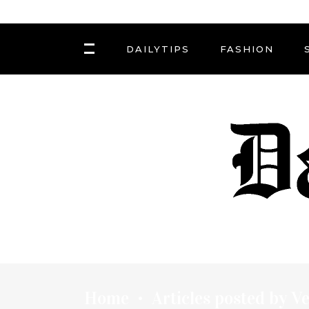
DAILYTIPS
FASHION
Home
Articles posted by V
•