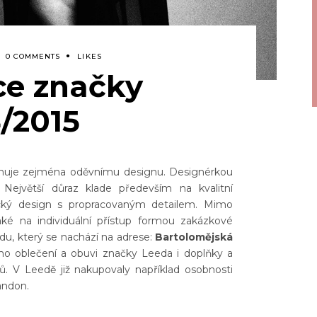
0 COMMENTS
LIKES
ce značky
/2015
ěnuje zejména oděvnímu designu. Designérkou
. Největší důraz klade především na kvalitní
tický design s propracovaným detailem. Mimo
aké na individuální přístup formou zakázkové
odu, který se nachází na adrese:
Bartolomějská
mo oblečení a obuvi značky Leeda i doplňky a
ů. V Leedě již nakupovaly například osobnosti
andon.