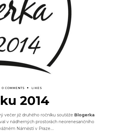
0 COMMENTS
LIKES
oku 2014
ový večer již druhého ročníku soutěže
Blogerka
rával v nádherných prostorách neorenesančního
žném Náměstí v Praze.